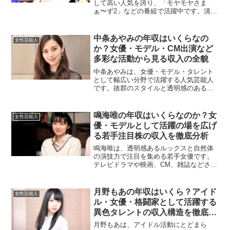
して高い人気を誇り、「モヤモヤさま
ぁ〜ず2」などの番組で活躍中です。清楚
なルックスと自然体のトークで視聴者か
ら支持される田中瞳の年収は、どのよう
な内訳になっているのでしょうか。この
中条あやみの年収はいくらなの
女性芸能人
記事では、田中瞳の収入源...
か？女優・モデル・CM出演など
多彩な活動から見る収入の全貌
中条あやみは、女優・モデル・タレント
として幅広い分野で活躍する人気芸能人
です。抜群のスタイルと透明感のある美
貌で多くのファンを魅了し、国内外のメ
ディアから注目を集めています。ここで
は、中条あやみの主な収入源と推定年収
鳴海唯の年収はいくらなのか？女
女性芸能人
について詳しく解説します...
優・モデルとして活躍の場を広げ
る若手注目株の収入を徹底分析
鳴海唯は、透明感あるルックスと自然体
の演技力で注目を集める若手女優です。
テレビドラマや映画、CM、雑誌などさま
ざまなメディアに登場し、今後の活躍が
期待されています。この記事では、鳴海
唯の年収について、活動内容ごとに分析
月野もあの年収はいくら？アイド
女性芸能人
していきます。テレビド...
ル・女優・格闘家として活躍する
異色タレントの収入構造を徹底解
説
月野もあは、アイドル活動にとどまら