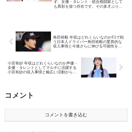
ず、女優・タレント・総合格闘家として
も異彩を放つ存在です。その多才ぶりと
話題性により、テレビやイベントなど
様々な場で活躍しています。ここでは、
月野もあの年収がどのように構成されて
いるのか、主な収入源に基づい...
角田裕毅 年収はどれくらいなのかF1で戦
う日本人ドライバー角田裕毅の驚異的な
収入事情と今後さらに伸びる可能性を徹
底解説した最新まとめ
小宮有紗 年収はどれくらいなのか声優・
女優・タレントとしてマルチに活躍する
小宮有紗の収入事情と幅広い活動から見
える将来性を徹底解説した最新まとめ
コメント
コメントを書き込む