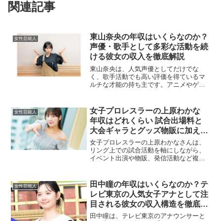
関連記事
東山奈央の年収はいくらなのか？
女性芸能人
声優・歌手として多彩な活動を続
ける彼女の収入を徹底解説
東山奈央は、人気声優としてだけでな
く、歌手活動でも高い評価を得ているマ
ルチな才能の持ち主です。アニメやゲー
ム作品での声優業を中心に、ライブ活動
やラジオ、イベント出演など、さまざま
な分野で活躍しています。そんな東山奈
女子プロレスラーの上原わかな
女性芸能人
央の年収がどのように構成さ...
年収はどれくらい 試合出場料と
大会ギャラとグッズ物販に加えて
撮影や配信やスポンサー案件まで
女子プロレスラーの上原わかなさんは、
収入源を整理して推定年収レンジ
リング上での試合活動を軸にしながら、
イベント出演や物販、発信活動など複数
を分かりやすく解説
の収入源を組み合わせやすい職業構造の
中にいます。プロレスラーの年収は、会
社員のような固定給ではなく「試合や大
田中瞳の年収はいくらなのか？テ
女性芸能人
会の出場」「イベント」「...
レビ東京の人気女子アナとして注
目される彼女の収入構造を徹底分
析
田中瞳は、テレビ東京のアナウンサーと