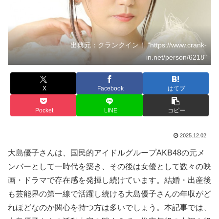
出典元：クランクイン！ "https://www.crank-
in.net/person/6218"
X
Facebook
はてブ
Pocket
LINE
コピー
2025.12.02
大島優子さんは、国民的アイドルグループAKB48の元メ
ンバーとして一時代を築き、その後は女優として数々の映
画・ドラマで存在感を発揮し続けています。結婚・出産後
も芸能界の第一線で活躍し続ける大島優子さんの年収がど
れほどなのか関心を持つ方は多いでしょう。本記事では、