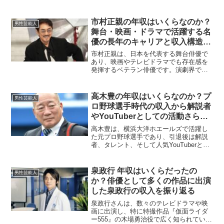
きた人物です。主演だけでなく重要な役
りやすく解説
どころで起用されることが多い俳優は、
出演料が積み上がりやすく、年によって
市村正親の年収はいくらなのか？
男性芸能人
作品の本数や舞台の稼働で...
舞台・映画・ドラマで活躍する名
優の長年のキャリアと収入構造を
徹底分析
市村正親は、日本を代表する舞台俳優で
あり、映画やテレビドラマでも存在感を
発揮するベテラン俳優です。演劇界では
圧倒的な知名度と信頼を誇り、その演技
力と実績から高収入を維持していると考
えられます。今回は、市村正親の年収に
高木豊の年収はいくらなのか？プ
男性芸能人
ついて、主な収入源別に詳...
ロ野球選手時代の収入から解説者
やYouTuberとしての活動さらに
イベント出演や講演会まで多角的
高木豊は、横浜大洋ホエールズで活躍し
な収入源を徹底分析
た元プロ野球選手であり、引退後は解説
者、タレント、そして人気YouTuberとし
ても注目を集めています。長年にわたる
スポーツキャリアと現在の幅広い活動に
より、その年収は多岐にわたる収入源で
泉政行 年収はいくらだったの
男性芸能人
構成されています...
か？俳優として多くの作品に出演
した泉政行の収入を振り返る
泉政行さんは、数々のテレビドラマや映
画に出演し、特に特撮作品『仮面ライダ
ー555』の木場勇治役で広く知られていま