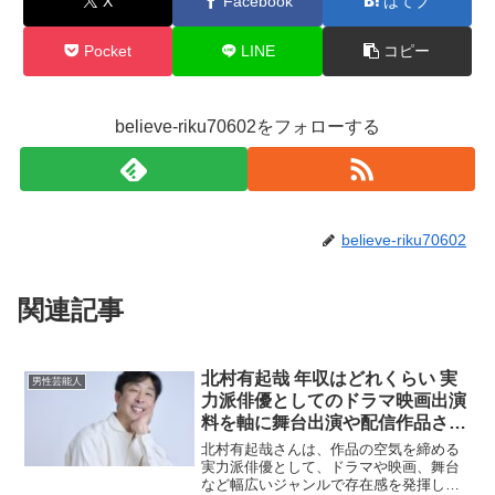
X
Facebook
はてブ
Pocket
LINE
コピー
believe-riku70602をフォローする
believe-riku70602
関連記事
北村有起哉 年収はどれくらい 実
男性芸能人
力派俳優としてのドラマ映画出演
料を軸に舞台出演や配信作品さら
にCMやナレーションまで収入源
北村有起哉さんは、作品の空気を締める
を整理して推定年収レンジと安定
実力派俳優として、ドラマや映画、舞台
など幅広いジャンルで存在感を発揮して
しやすい働き方のポイントを分か