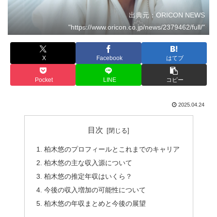
出典元：ORICON NEWS
"https://www.oricon.co.jp/news/2379462/full/"
X
Facebook
はてブ
Pocket
LINE
コピー
2025.04.24
目次
柏木悠のプロフィールとこれまでのキャリア
柏木悠の主な収入源について
柏木悠の推定年収はいくら？
今後の収入増加の可能性について
柏木悠の年収まとめと今後の展望