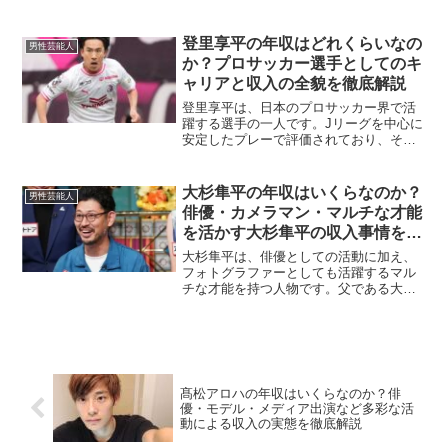
す。惜しくも若くして亡くなった泉政行
さんですが、彼の俳優としての活動とそ
の収入について振り返っていきます。俳
登里享平の年収はどれくらいなの
男性芸能人
優としてのドラマ出演...
か？プロサッカー選手としてのキ
ャリアと収入の全貌を徹底解説
登里享平は、日本のプロサッカー界で活
躍する選手の一人です。Jリーグを中心に
安定したプレーで評価されており、その
実績と知名度により年収も注目されてい
ます。この記事では、登里享平の主な収
入源と推定年収について詳しく解説しま
大杉隼平の年収はいくらなのか？
男性芸能人
す。所属クラブからの年...
俳優・カメラマン・マルチな才能
を活かす大杉隼平の収入事情を徹
底解説
大杉隼平は、俳優としての活動に加え、
フォトグラファーとしても活躍するマル
チな才能を持つ人物です。父である大杉
漣さんの意志を継ぎながら、自身の個性
を発揮し、幅広い分野で活動を続けてい
ます。今回は、大杉隼平の年収について
詳しく分析していきます。...
髙松アロハの年収はいくらなのか？俳
優・モデル・メディア出演など多彩な活
動による収入の実態を徹底解説