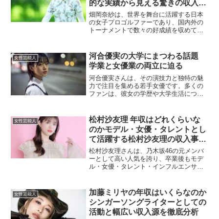
的な実績から見える驚きの収入事
情
畑岡奈紗は、世界を舞台に活躍する日本
の女子プロゴルファーであり、国内外の
トーナメントで数々の好成績を収めてい
ます。若くしてプロ入りを果たし、アメ
リカLPGAツアーでも安定した成績を残し
ていることから、その年収には大きな関
河合優実の大学にまつわる話題
女性芸能人
心が寄せられています...
学業と女優業の両立に迫る
河合優実さんは、その演技力と独特の魅
力で注目を集める若手女優です。多くの
ファンは、彼女の学歴や大学生活につい
て興味を持っています。本記事では、河
合優実さんと大学にまつわるエピソード
や、学業と女優業の両立について詳しく
松村沙友理 年収はどれくらいな
女性芸能人
掘り下げます。河合優実さ...
のかモデル・女優・タレントとし
て活躍する松村沙友理の収入事情
とマルチな活動から見える推定年
松村沙友理さんは、乃木坂46の元メンバ
収を徹底解説した最新まとめ
ーとして高い人気を誇り、卒業後もモデ
ル・女優・タレント・インフルエンサー
として幅広く活躍しています。バラエテ
ィ番組の出演やファッション誌のモデ
ル、ドラマ出演、SNSでの発信力など、
加藤ミリヤの年収はいくらなのか
女性芸能人
多彩な才能で注目を集め...
シンガーソングライターとしての
活動と幅広い収入源を徹底分析