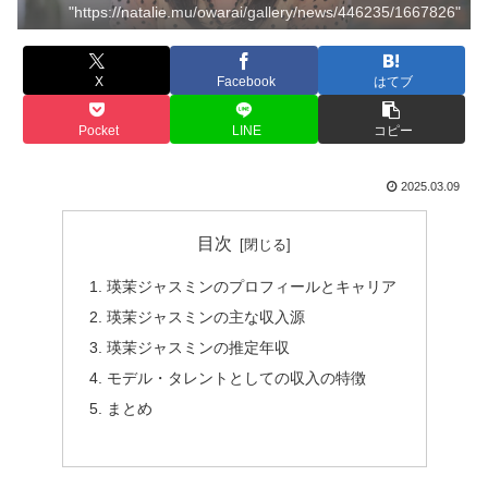
"https://natalie.mu/owarai/gallery/news/446235/1667826"
X
Facebook
はてブ
Pocket
LINE
コピー
2025.03.09
目次
瑛茉ジャスミンのプロフィールとキャリア
瑛茉ジャスミンの主な収入源
瑛茉ジャスミンの推定年収
モデル・タレントとしての収入の特徴
まとめ