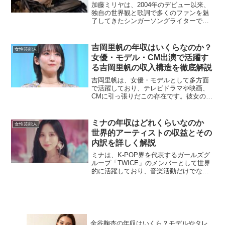
加藤ミリヤは、2004年のデビュー以来、
独自の世界観と歌詞で多くのファンを魅
了してきたシンガーソングライターで
す。数々のヒット曲を世に送り出し、音
楽活動にとどまらずファッションや執筆
活動など幅広い分野でも才能を発揮して
吉岡里帆の年収はいくらなのか？
女性芸能人
います。今回は、加藤ミ...
女優・モデル・CM出演で活躍す
る吉岡里帆の収入構造を徹底解説
吉岡里帆は、女優・モデルとして多方面
で活躍しており、テレビドラマや映画、
CMに引っ張りだこの存在です。彼女の透
明感あふれる演技と品のあるルックスは
多くの支持を集めており、その分、年収
も高額であると見込まれます。今回は、
ミナの年収はどれくらいなのか
女性芸能人
吉岡里帆の収入源を分析...
世界的アーティストの収益とその
内訳を詳しく解説
ミナは、K-POP界を代表するガールズグ
ループ「TWICE」のメンバーとして世界
的に活躍しており、音楽活動だけでな
く、さまざまな分野で成功を収めていま
す。そのため、彼女の年収がどのように
構成されているのか気になる方も多いで
しょう。本記事では...
金谷鞠杏の年収はいくら？モデルやタレ