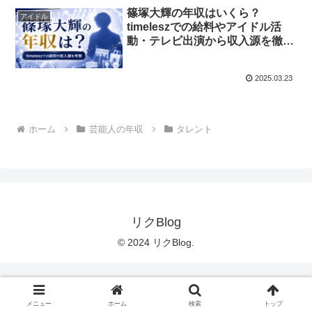
篠塚大輝の年収はいくら？
アイドル
timeleszでの給料やアイドル活
動・テレビ出演から収入源を徹底
考察
2025.03.23
ホーム
芸能人の年収
タレント
リクBlog
© 2024 リクBlog.
メニュー
ホーム
検索
トップ