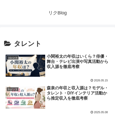
リクBlog
タレント
小関裕太の年収はいくら？俳優・
タレント
舞台・テレビ出演や写真活動から
収入源を徹底考察
2026.05.15
森泉の年収と収入源は？モデル・
タレント
タレント・DIYインテリア活動か
ら推定収入を徹底考察
2025.05.08