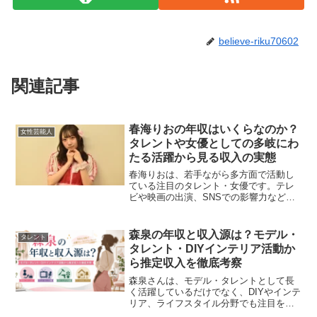
believe-riku70602
関連記事
春海りおの年収はいくらなのか？
女性芸能人
タレントや女優としての多岐にわ
たる活躍から見る収入の実態
春海りおは、若手ながら多方面で活動し
ている注目のタレント・女優です。テレ
ビや映画の出演、SNSでの影響力など多
彩な活動から得られる年収について詳し
く見ていきます。映画・ドラマ出演によ
る収入春海りおは近年、テレビドラマや
森泉の年収と収入源は？モデル・
タレント
映画への出演機会が増え...
タレント・DIYインテリア活動か
ら推定収入を徹底考察
森泉さんは、モデル・タレントとして長
く活躍しているだけでなく、DIYやインテ
リア、ライフスタイル分野でも注目を集
めている存在です。明るく親しみやすい