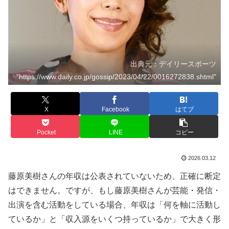
出典元：デイリースポーツ
"https://www.daily.co.jp/gossip/2023/04/22/0016272838.shtml"
X
Facebook
はてブ
Pocket
LINE
コピー
2026.03.12
藤原美樹さんの年収は公表されていないため、正確に断定
はできません。ですが、もし藤原美樹さんが芸能・発信・
出演を含む活動をしている場合、年収は「何を軸に活動し
ているか」と「収入源をいくつ持っているか」で大きく形