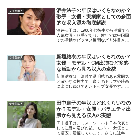
キャラクターに加えて、独自のセンスや
セレブな雰囲気もあり、テレビや雑誌、
酒井法子の年収はいくらなのか？
女性芸能人
Webメディアなど幅...
歌手・女優・実業家としての多面
的な収入源を徹底解説
酒井法子は、1980年代後半から活躍する
人気女優・歌手であり、近年では中国圏
での活動やビジネス展開なども注目され
ています。この記事では、そんな彼女の
多様な収入源をもとに年収を詳しく分析
していきます。音楽活動からの収入酒井
新垣結衣の年収はいくらなのか？
女性芸能人
法子は歌手として数々...
女優・モデル・CM出演など多彩
な活動から見る収入の全貌
新垣結衣は、清楚で透明感のある雰囲気
と確かな演技力で、多くのドラマや映画
に出演し続けてきたトップ女優です。さ
らにモデルやCM出演など幅広く活動して
おり、その収入構造は多岐にわたりま
す。ここでは、新垣結衣の主な収入源と
田中道子の年収はどれくらいなの
女性芸能人
推定年収について詳しく解...
か？モデル・女優・バラエティ出
演から見える収入の実態
田中道子は、ミス・ワールド日本代表と
して注目を浴びた後、モデル・女優とし
て幅広く活躍しています。さらに近年で
はバラエティ番組への出演も増えてお