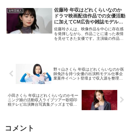
り、メディアへの露出度が高まっていま
す。そんな彼女の年収はどのように構成
佐藤玲 年収はどれくらいなのか
女性芸能人
されているのでしょうか。収...
ドラマ映画配信作品での女優活動
に加えてCM広告や雑誌モデル仕
事まで含めた収入事情から見える
佐藤玲さんは、映像作品を中心に存在感
推定年収を徹底解説した最新まと
を発揮しながら、作品ごとに違った表情
を見せてきた女優です。主演級の作品だ
め
けでなく、物語の空気を変える重要な役
どころで印象を残すタイプは、出演本数
が積み上がるほど評価と単価が上がりや
すい傾向があります。その...
野々山さくら 年収はどれくらいなのか医
師免許を持つ女優の出演料モデル仕事企
業案件イベント登壇まで収入源を整理し
て推定年収レンジと上振れしやすい年の
条件をわかりやすく解説
小田さくら 年収はどれくらいなのかモー
ニング娘の活動収入ライブツアー歌唱印
税テレビ出演舞台写真集グッズまで収入
源を整理して推定年収レンジと上振れし
やすい年の条件をわかりやすく解説
コメント