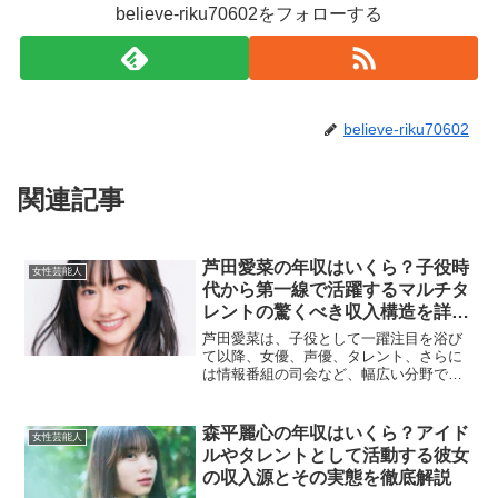
believe-riku70602をフォローする
believe-riku70602
関連記事
芦田愛菜の年収はいくら？子役時
女性芸能人
代から第一線で活躍するマルチタ
レントの驚くべき収入構造を詳し
く解説
芦田愛菜は、子役として一躍注目を浴び
て以降、女優、声優、タレント、さらに
は情報番組の司会など、幅広い分野で活
躍を続けている日本を代表する若手タレ
ントの一人です。その知性と品格、演技
力の高さにより多くの支持を集めてお
森平麗心の年収はいくら？アイド
女性芸能人
り、出演作の話題性も高く、...
ルやタレントとして活動する彼女
の収入源とその実態を徹底解説