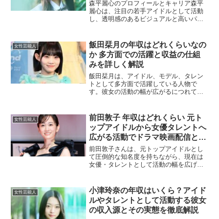
森平麗心のプロフィールとキャリア森平
麗心は、注目の若手アイドルとして活動
し、透明感のあるビジュアルと高いパフ
ォーマンス力でファンを魅了していま
す。音楽活動をはじめ、テレビ、雑誌、
ラジオ番組などのメディア出演も積極的
飯田栞月の年収はどれくらいなの
女性芸能人
に行い、存在感を強めていま...
か 多方面での活躍と収益の仕組
みを詳しく解説
飯田栞月は、アイドル、モデル、タレン
トとして多方面で活躍している人物で
す。彼女の活動の幅が広がるにつれて、
その年収がどのように構成されているの
か気になる人も多いでしょう。本記事で
は、飯田栞月の収益源や年収について詳
前田敦子 年収はどれくらい 元ト
女性芸能人
しく解説していきます。アイ...
ップアイドルから女優タレントへ
広がる活動でドラマ映画配信と
CM広告契約やイベント出演まで
前田敦子さんは、元トップアイドルとし
収入源を整理して推定年収レンジ
て圧倒的な知名度を持ちながら、現在は
女優・タレントとして活動の幅を広げて
を分かりやすく解説
います。芸能人の年収は会社員のような
固定給ではなく、出演作品の本数や露出
の増減、CMや企業案件の有無によって年
小津玲奈の年収はいくら？アイド
女性芸能人
ごとに大きく変動しやす...
ルやタレントとして活動する彼女
の収入源とその実態を徹底解説