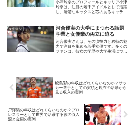
小津玲奈のプロフィールとキャリア小津
玲奈は、注目の若手アイドルとして活躍
し、清楚なルックスと芯のあるキャラク
ターで多くのファンを魅了しています。
音楽活動に加えて、テレビ、雑誌、ラジ
オ番組など多方面にわたるメディア出演
河合優実の大学にまつわる話題
女性芸能人
を通じて着実に知名度を高...
学業と女優業の両立に迫る
河合優実さんは、その演技力と独特の魅
力で注目を集める若手女優です。多くの
ファンは、彼女の学歴や大学生活につい
て興味を持っています。本記事では、河
合優実さんと大学にまつわるエピソード
や、学業と女優業の両立について詳しく
掘り下げます。河合優実さ...
鮫島彩の年収はどれくらいなのか？サッ
カー選手としての実績と現在の活動から
見る収入の実態
戸澤陽の年収はどれくらいなのか？プロ
レスラーとして世界で活躍する彼の収入
源と金額の実態