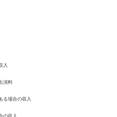
収入
出演料
ある場合の収入
合の収入