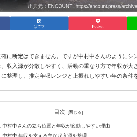
出典元：ENCOUNT "https://encount.press/archive
はてブ
Pocket
正確に断定はできません。ですが中村中さんのようにシ
は、収入源が分散しやすく、活動の重なり方で年収が大
とに整理し、推定年収レンジと上振れしやすい年の条件
目次
中村中さんの立ち位置と年収が変動しやすい理由
中村中 年収を支える主な収入源を整理