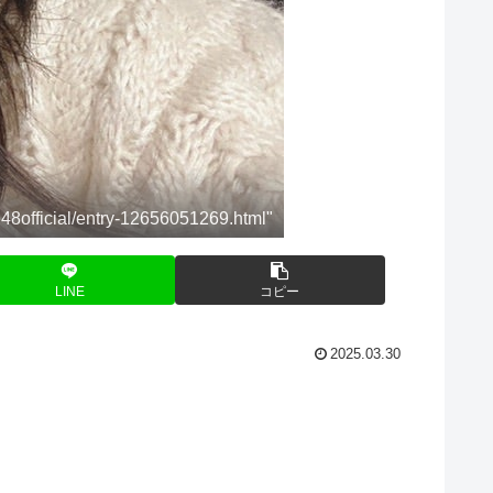
8official/entry-12656051269.html"
LINE
コピー
2025.03.30