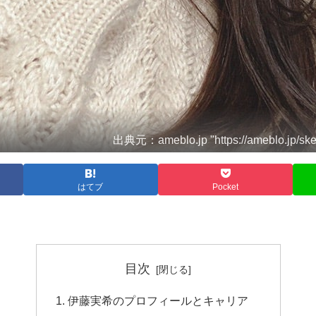
出典元：ameblo.jp "https://ameblo.jp/ske4
はてブ
Pocket
目次
伊藤実希のプロフィールとキャリア