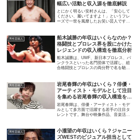
いて、その主な収入源を詳...
幅広い活動と収入源を徹底解説
とにかく明るい安村さんは、「安心して
ください、履いてますよ！」というフレ
ーズで一世を風靡したお笑い芸人です。
そのユニークなキャラクターと多彩な活
動で注目を集める彼の年収がどれほどな
のか、気になる方も多いのではないでし
船木誠勝の年収はいくらなのか？
男性芸能人
ょうか。本記事では、とに...
格闘技とプロレス界を股にかけた
レジェンドの収入構造を徹底分析
船木誠勝は、UWF、新日本プロレス、パ
ンクラスといった名門団体で活躍し、総
合格闘技とプロレスの両分野で名を馳せ
たレジェンドレスラーです。現在も現役
として活動しながら、指導者、メディア
出演者としての顔も持っています。長年
岩尾春輝の年収はいくら？俳優・
男性芸能人
の実績に裏打ちされたそ...
アーティスト・モデルとして注目
を集める岩尾春輝の収入構造を徹
底解説
岩尾春輝は、俳優・アーティスト・モデ
ルとして多方面で活躍する若手の注目タ
レントです。舞台や映像作品、音楽活動
をはじめ、ファッション関連でもその存
在感を示しており、多くのファンから支
持を集めています。この記事では、岩尾
小瀧望の年収はいくら？ジャニー
男性芸能人
春輝の年収について、主な...
ズWESTのビジュアル担当として