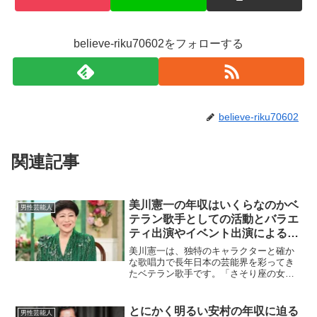
believe-riku70602をフォローする
believe-riku70602
関連記事
美川憲一の年収はいくらなのかベ
男性芸能人
テラン歌手としての活動とバラエ
ティ出演やイベント出演による収
入事情を徹底分析
美川憲一は、独特のキャラクターと確か
な歌唱力で長年日本の芸能界を彩ってき
たベテラン歌手です。「さそり座の女」
などのヒット曲で知られ、近年はバラエ
ティ番組やイベントでも存在感を発揮し
ています。今回は、美川憲一の年収につ
とにかく明るい安村の年収に迫る
男性芸能人