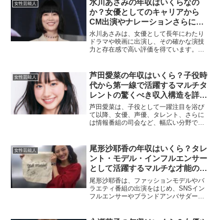
水川あさみの年収はいくらなの
女性芸能人
待されているタレントのひ...
か？女優としてのキャリアから
CM出演やナレーションさらに舞
台活動まで多彩な収入源を徹底解
水川あさみは、女優として長年にわたり
説
ドラマや映画に出演し、その確かな演技
力と存在感で高い評価を得ています。さ
らにCM出演やナレーション、舞台活動な
ど多方面で活躍しており、安定した収入
を築いています。ここでは水川あさみの
芦田愛菜の年収はいくら？子役時
女性芸能人
年収について、その収入...
代から第一線で活躍するマルチタ
レントの驚くべき収入構造を詳し
く解説
芦田愛菜は、子役として一躍注目を浴び
て以降、女優、声優、タレント、さらに
は情報番組の司会など、幅広い分野で活
躍を続けている日本を代表する若手タレ
ントの一人です。その知性と品格、演技
力の高さにより多くの支持を集めてお
尾形沙耶香の年収はいくら？タレ
女性芸能人
り、出演作の話題性も高く、...
ント・モデル・インフルエンサー
として活躍するマルチな才能の収
入源を詳しく解説
尾形沙耶香は、ファッションモデルやバ
ラエティ番組の出演をはじめ、SNSイン
フルエンサーやブランドアンバサダーな
ど、多方面で活躍しているタレントで
す。スタイルの良さと親しみやすいキャ
ラクターで若い世代を中心に高い支持を