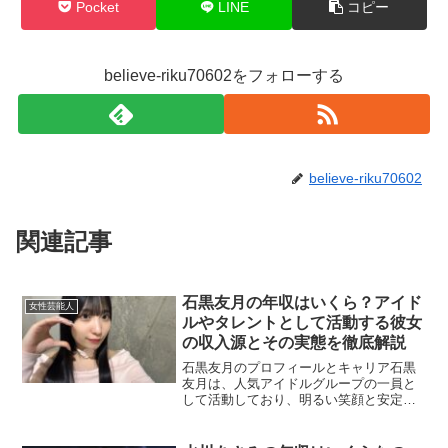
Pocket
LINE
コピー
believe-riku70602をフォローする
believe-riku70602
関連記事
石黒友月の年収はいくら？アイド
女性芸能人
ルやタレントとして活動する彼女
の収入源とその実態を徹底解説
石黒友月のプロフィールとキャリア石黒
友月は、人気アイドルグループの一員と
して活動しており、明るい笑顔と安定し
たパフォーマンスで多くのファンを惹き
つけています。テレビや雑誌への露出も
増えており、将来的な活躍がますます期