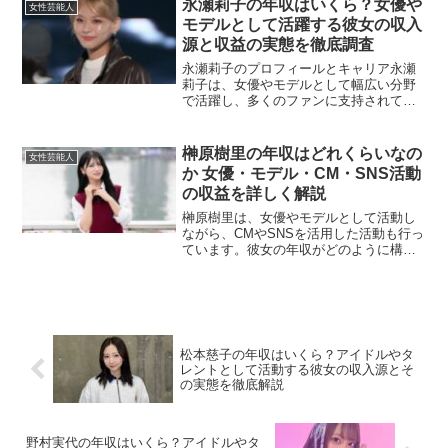
永瀬莉子の年収はいくら？女優や
女性芸能人
集めています。この記事で...
モデルとして活躍する彼女の収入
源と収益の実態を徹底調査
永瀬莉子のプロフィールとキャリア永瀬
莉子は、女優やモデルとして幅広い分野
で活躍し、多くのファンに支持されてい
ます。モデルとしてキャリアをスタート
させ、その後、映画やドラマに出演し、
女優としての地位を確立しました。独特
榊原樹里の年収はどれくらいなの
女性芸能人
な雰囲気と演技力で高く評...
か 女優・モデル・CM・SNS活動
の収益を詳しく解説
榊原樹里は、女優やモデルとして活動し
ながら、CMやSNSを活用した活動も行っ
ています。彼女の年収がどのように構成
されているのか、詳しく解説していきま
す。女優活動による収益榊原樹里はドラ
マや映画に出演しており、出演料が主な
収入源の一つとなって...
松本慈子の年収はいくら？アイドルやタ
レントとして活動する彼女の収入源とそ
の実態を徹底解説
野村実代の年収はいくら？アイドルやタ