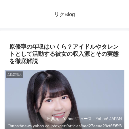
リクBlog
原優寧の年収はいくら？アイドルやタレン
トとして活動する彼女の収入源とその実態
を徹底解説
女性芸能人
出典元：Yahoo!ニュース - Yahoo! JAPAN
"https://news.yahoo.co.jp/expert/articles/bad27eeae29cf6f95f3