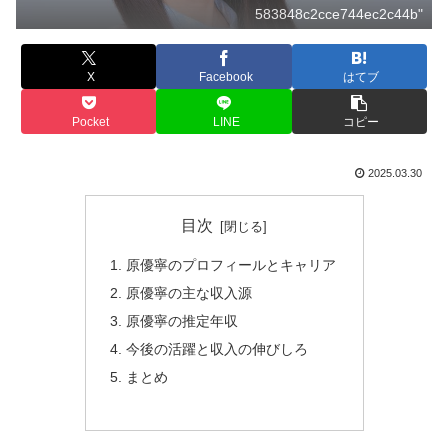
583848c2cce744ec2c44b"
X
Facebook
はてブ
Pocket
LINE
コピー
2025.03.30
目次
原優寧のプロフィールとキャリア
原優寧の主な収入源
原優寧の推定年収
今後の活躍と収入の伸びしろ
まとめ