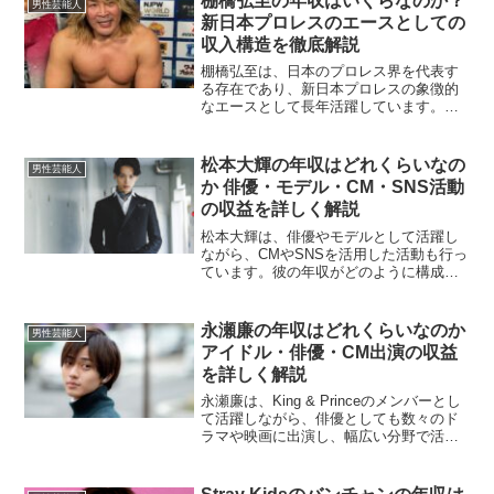
棚橋弘至の年収はいくらなのか？
男性芸能人
沢村玲の年収について、...
新日本プロレスのエースとしての
収入構造を徹底解説
棚橋弘至は、日本のプロレス界を代表す
る存在であり、新日本プロレスの象徴的
なエースとして長年活躍しています。リ
ング上での実績のみならず、メディア出
演やファンサービス、社会活動まで幅広
い分野で活動しており、収入源も多岐に
松本大輝の年収はどれくらいなの
男性芸能人
わたります。今回は、棚橋...
か 俳優・モデル・CM・SNS活動
の収益を詳しく解説
松本大輝は、俳優やモデルとして活躍し
ながら、CMやSNSを活用した活動も行っ
ています。彼の年収がどのように構成さ
れているのか、詳しく解説していきま
す。俳優活動による収益松本大輝はドラ
マや映画に出演しており、出演料が主な
永瀬廉の年収はどれくらいなのか
男性芸能人
収入源の一つとなってい...
アイドル・俳優・CM出演の収益
を詳しく解説
永瀬廉は、King & Princeのメンバーとし
て活躍しながら、俳優としても数々のド
ラマや映画に出演し、幅広い分野で活動
を続けています。そのため、彼の年収が
どのように構成されているのか気になる
人も多いでしょう。本記事では、永瀬廉