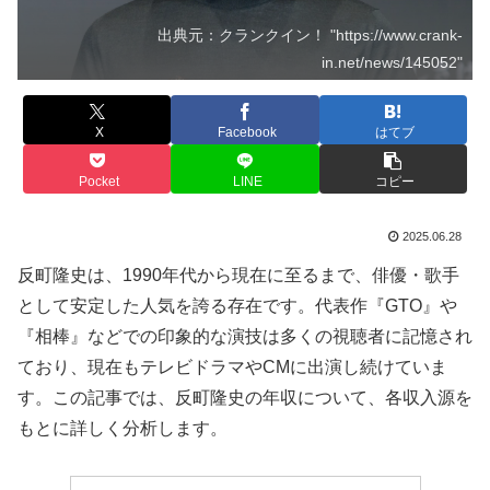
出典元：クランクイン！ "https://www.crank-
in.net/news/145052"
X
Facebook
はてブ
Pocket
LINE
コピー
2025.06.28
反町隆史は、1990年代から現在に至るまで、俳優・歌手
として安定した人気を誇る存在です。代表作『GTO』や
『相棒』などでの印象的な演技は多くの視聴者に記憶され
ており、現在もテレビドラマやCMに出演し続けていま
す。この記事では、反町隆史の年収について、各収入源を
もとに詳しく分析します。