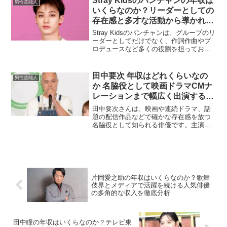
Stray Kidsのバンチャンの年収は
男性芸能人
の収益源や...
いくらなのか？リーダーとしての
存在感と多才な活動から導かれる
収入の全貌を徹底解説
Stray Kidsのバンチャンは、グループのリ
ーダーとしてだけでなく、作詞作曲やプ
ロデュースなど多くの役割を担ってお
り、音楽業界でも特に多才なアーティス
トとして高く評価されています。オース
トラリア出身という国際的な背景もあ
田中要次 年収はどれくらいなの
男性芸能人
り、グローバル市...
か 名脇役として映画ドラマCMナ
レーションまで幅広く出演する実
力派俳優の収入事情と推定年収レ
田中要次さんは、映画や連続ドラマ、話
ンジを徹底解説した最新まとめ
題の配信作品などで確かな存在感を放つ
名脇役として知られる俳優です。主演タ
イプとは違い、作品の要所を締める役柄
で起用されることが多く、出演本数が積
み上がりやすいのが特徴です。そのため
「田中要次 年収はどれく...
片岡愛之助の年収はいくらなのか？歌舞
伎界とメディアで活躍を続ける人気俳優
の多角的な収入を徹底分析
田中瞳の年収はいくらなのか？テレビ東