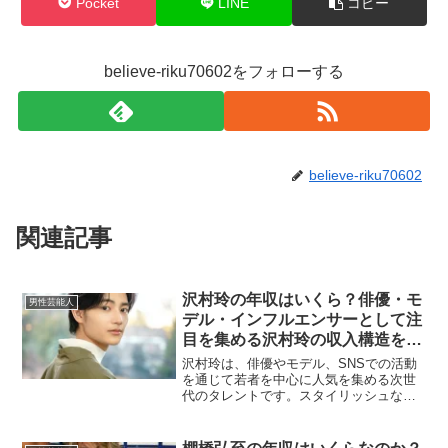
Pocket
LINE
コピー
believe-riku70602をフォローする
believe-riku70602
関連記事
沢村玲の年収はいくら？俳優・モ
男性芸能人
デル・インフルエンサーとして注
目を集める沢村玲の収入構造を徹
底解説
沢村玲は、俳優やモデル、SNSでの活動
を通じて若者を中心に人気を集める次世
代のタレントです。スタイリッシュなル
ックスと演技力を兼ね備え、ドラマや映
画、広告などさまざまなメディアでの活
躍が注目されています。この記事では、