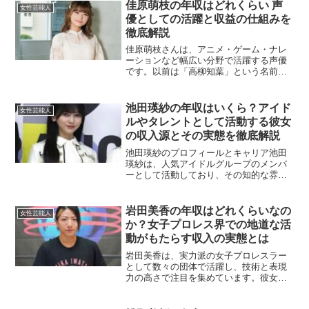
年収がどのような内訳で構成されている
佳原萌枝の年収はどれくらい 声
女性芸能人
のかを詳しく解説していきま...
優としての活躍と収益の仕組みを
徹底解説
佳原萌枝さんは、アニメ・ゲーム・ナレ
ーションなど幅広い分野で活躍する声優
です。以前は「高柳知葉」という名前で
活動していましたが、改名後も多くの作
品に出演し、人気を集めています。特
に、『アイドルマスター シャイニーカラ
池田瑛紗の年収はいくら？アイド
女性芸能人
ーズ』のプロデューサー役...
ルやタレントとして活動する彼女
の収入源とその実態を徹底解説
池田瑛紗のプロフィールとキャリア池田
瑛紗は、人気アイドルグループのメンバ
ーとして活動しており、その知的な雰囲
気と芸術的センスでも注目を集めていま
す。グループ活動に加えて、テレビ番組
や雑誌への出演、ラジオパーソナリティ
岩田美香の年収はどれくらいなの
女性芸能人
など、幅広い分野で活躍の...
か？女子プロレス界での地道な活
動がもたらす収入の実態とは
岩田美香は、実力派の女子プロレスラー
として数々の団体で活躍し、技術と表現
力の高さで注目を集めています。彼女の
年収は、複数の収入源から成り立ってお
り、その詳細を分かりやすく解説してい