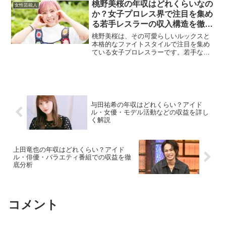
きます。所属団体での試合による収入岩
桃野美桜の年収はどれくらいなの
女性芸能人
田美香は主にセンダイガー...
か？女子プロレス界で注目を集め
る若手レスラーの収入構造を徹底
解説
桃野美桜は、その可愛らしいルックスと
本格的なファイトスタイルで注目を集め
ている女子プロレスラーです。若手なが
らも着実にキャリアを積み重ねており、
その年収も徐々に増加傾向にあります。
今回は、彼女の収入構造について詳しく
見ていきます。プロレス団...
与田祐希の年収はどれくらい？アイド
ル・女優・モデル活動などの収益を詳し
く解説
上田竜也の年収はどれくらい？アイド
ル・俳優・バラエティ番組での収益を徹
底分析
コメント