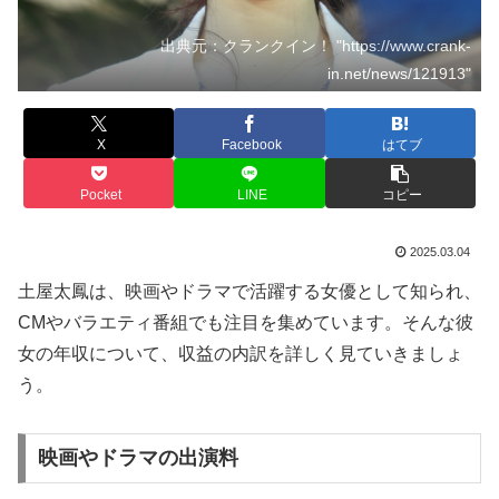
出典元：クランクイン！ "https://www.crank-
in.net/news/121913"
X
Facebook
はてブ
Pocket
LINE
コピー
2025.03.04
土屋太鳳は、映画やドラマで活躍する女優として知られ、
CMやバラエティ番組でも注目を集めています。そんな彼
女の年収について、収益の内訳を詳しく見ていきましょ
う。
映画やドラマの出演料