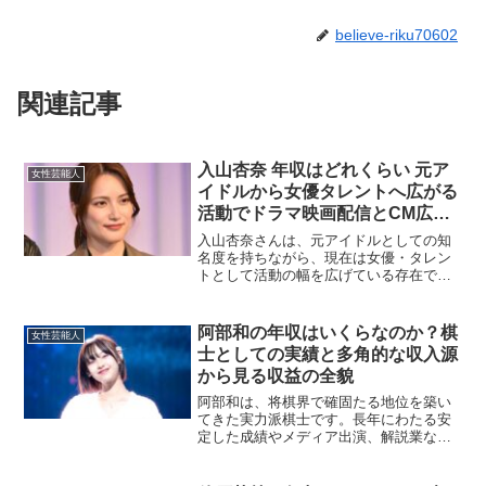
believe-riku70602
関連記事
入山杏奈 年収はどれくらい 元ア
女性芸能人
イドルから女優タレントへ広がる
活動でドラマ映画配信とCM広告
契約やイベント出演まで収入源を
入山杏奈さんは、元アイドルとしての知
整理して推定年収レンジを分かり
名度を持ちながら、現在は女優・タレン
トとして活動の幅を広げている存在で
やすく解説
す。芸能人の年収は会社員のような固定
給ではなく、出演本数や露出の増減、契
約の形、そしてCMなど広告案件の有無に
阿部和の年収はいくらなのか？棋
女性芸能人
よって年ごとに変動しやす...
士としての実績と多角的な収入源
から見る収益の全貌
阿部和は、将棋界で確固たる地位を築い
てきた実力派棋士です。長年にわたる安
定した成績やメディア出演、解説業な
ど、さまざまな活動を通じて多方面から
収入を得ています。ここでは、阿部和の