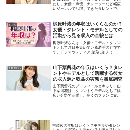
たし、女優・声優・ナレーターなど幅広
いジャンルで活躍してきたタレントで
す。近年では家庭を大切にしながらも、
芸能活動を継続しており、その年収がど
のように構成されているのか気になると
梶原叶渚の年収はいくらなのか？
モデル
ころです。この記事では、前...
女優・タレント・モデルとしての
活動から見る収入の全貌とは
梶原叶渚さんは、女優・モデル・タレン
トとして注目を集めている若手の存在で
す。ドラマやメディア出演に加えて、フ
ァッションモデルとしての活動やSNSで
の発信など、10代ながらさまざまな分野
で活躍の幅を広げています。そのため、
山下葉留花の年収はいくら？タレ
女性芸能人
「梶原叶渚さんの年収...
ントやモデルとして活躍する彼女
の収入源と収益の実態を徹底調査
山下葉留花のプロフィールとキャリア山
下葉留花は、タレントやモデルとして幅
広い分野で活躍し、多くのファンに支持
されています。彼女はテレビや雑誌、
SNSなど多方面で活躍しており、洗練さ
れたビジュアルと多才なスキルで注目を
集めています。広告案件や...
吉崎綾の年収はいくら？モデルやタレン
トとして活躍する彼女の収入源と収益の