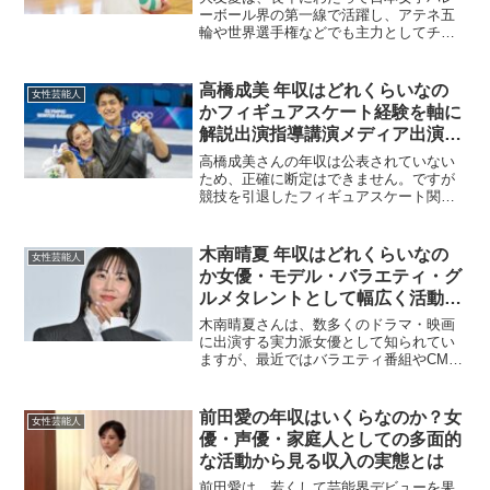
ーボール界の第一線で活躍し、アテネ五
輪や世界選手権などでも主力としてチー
ムを支えました。引退後は、スポーツ解
説やイベント出演など、多方面での活動
が続いています。この記事では、大友愛
高橋成美 年収はどれくらいなの
女性芸能人
の推定年収について詳しく...
かフィギュアスケート経験を軸に
解説出演指導講演メディア出演ア
イスショー関係の仕事まで収入源
高橋成美さんの年収は公表されていない
を整理して推定年収レンジと上振
ため、正確に断定はできません。ですが
競技を引退したフィギュアスケート関係
れしやすい年の条件をわかりやす
者の年収は、現役時代の賞金よりも「解
く解説
説やメディア出演」「指導やレッスン」
「講演」「イベント出演」「スケート関
木南晴夏 年収はどれくらいなの
女性芸能人
連の企画参加」など、複数...
か女優・モデル・バラエティ・グ
ルメタレントとして幅広く活動す
る木南晴夏の収入事情と多方面で
木南晴夏さんは、数多くのドラマ・映画
の活躍から見える推定年収を徹底
に出演する実力派女優として知られてい
ますが、最近ではバラエティ番組やCM出
解説した最新まとめ
演、さらには“パン好きタレント”としての
独自ポジションなど、多方面で活躍の場
を広げています。仕事の幅が広いことで
前田愛の年収はいくらなのか？女
女性芸能人
収入源も多岐にわた...
優・声優・家庭人としての多面的
な活動から見る収入の実態とは
前田愛は、若くして芸能界デビューを果