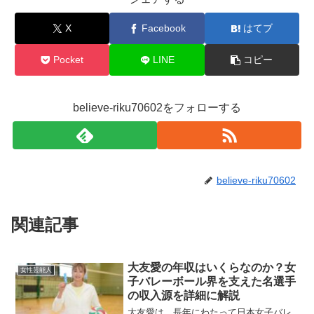
X
Facebook
はてブ
Pocket
LINE
コピー
believe-riku70602をフォローする
believe-riku70602
関連記事
大友愛の年収はいくらなのか？女
女性芸能人
子バレーボール界を支えた名選手
の収入源を詳細に解説
大友愛は、長年にわたって日本女子バレ