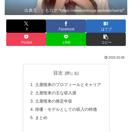
出典元：ともログ "https://www.tomoya.website/seira/"
X
Facebook
はてブ
Pocket
LINE
コピー
2025.03.08
目次
土屋惺来のプロフィールとキャリア
土屋惺来の主な収入源
土屋惺来の推定年収
俳優・モデルとしての収入の特徴
まとめ