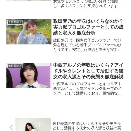
女優やモデルとして幅広い分野で活躍
し、多くのファンに支持されています。
モデルとしてキャリアをスタートさせ、
その後、映画やドラマに出演し、女優と
しての地位を確立しました。独特な雰囲
政田夢乃の年収はいくらなのか？
女性芸能人
気と演技力で高く評価されて...
実力派プロゴルファーとしての成
績と収入を徹底分析
政田夢乃は、国内女子ゴルフツアーで頭
角を現している若手プロゴルファーのひ
とりです。安定した成績と着実な実力の
向上により、スポンサーやメディアから
の注目も高まっています。ここでは、政
田夢乃の年収について、収入源ごとに詳
中西アルノの年収はいくら？アイ
女性芸能人
しく分析していきます。ト...
ドルやタレントとして活動する彼
女の収入源とその実態を徹底解説
中西アルノのプロフィールとキャリア中
西アルノは、人気アイドルグループのメ
ンバーとして活動しており、個性的な存
在感と表現力の高さで注目を集めていま
す。音楽活動だけでなく、テレビ、ラジ
オ、雑誌といったメディアでも積極的に
活躍しており、今後の成長...
佐野愛花の年収はいくら？女優やモデル
として活躍する彼女の収入源と収益の実