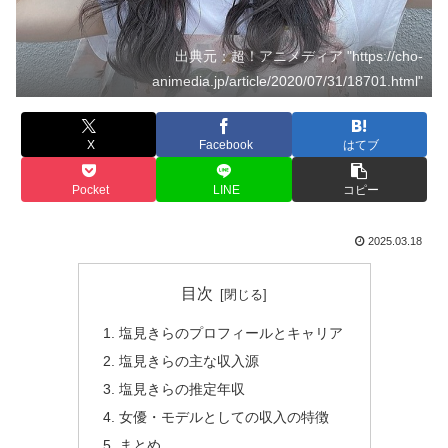
出典元：超！アニメディア "https://cho-
animedia.jp/article/2020/07/31/18701.html"
X
Facebook
はてブ
Pocket
LINE
コピー
2025.03.18
目次
塩見きらのプロフィールとキャリア
塩見きらの主な収入源
塩見きらの推定年収
女優・モデルとしての収入の特徴
まとめ