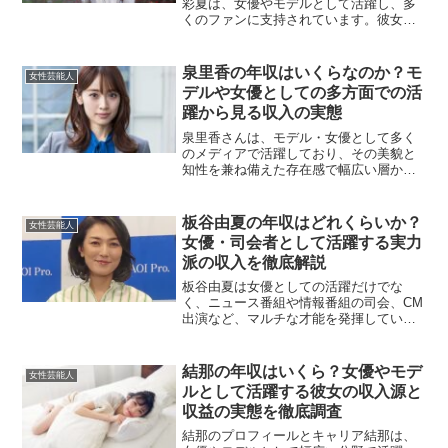
彩夏は、女優やモデルとして活躍し、多
くのファンに支持されています。彼女は
映画やドラマ、ファッション業界でも注
目を集めており、演技力や魅力的なビジ
ュアルで高い評価を受けています。さら
泉里香の年収はいくらなのか？モ
女性芸能人
に、SNSでの影響力も大...
デルや女優としての多方面での活
躍から見る収入の実態
泉里香さんは、モデル・女優として多く
のメディアで活躍しており、その美貌と
知性を兼ね備えた存在感で幅広い層から
支持されています。CM出演やドラマ、雑
誌の表紙など、メディア露出の多さから
年収にも注目が集まっています。本記事
板谷由夏の年収はどれくらいか？
女性芸能人
では、泉里香さんの年収...
女優・司会者として活躍する実力
派の収入を徹底解説
板谷由夏は女優としての活躍だけでな
く、ニュース番組や情報番組の司会、CM
出演など、マルチな才能を発揮している
人物です。長年にわたり安定した人気を
誇っており、その年収も注目されていま
す。この記事では、板谷由夏の年収に焦
結那の年収はいくら？女優やモデ
女性芸能人
点をあて、さまざまな収入...
ルとして活躍する彼女の収入源と
収益の実態を徹底調査
結那のプロフィールとキャリア結那は、