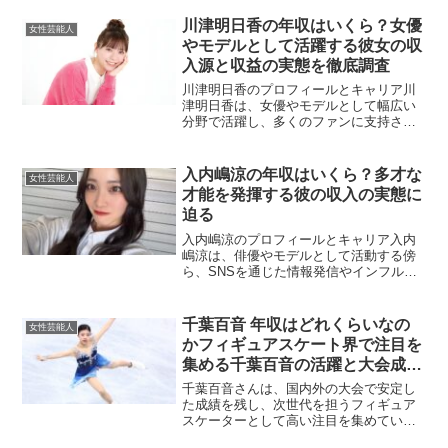
本数や役どころ、撮影期間、そしてCMな
ど広告契約の有無によって年ごとに変動
川津明日香の年収はいくら？女優
女性芸能人
しやすい特徴があります...
やモデルとして活躍する彼女の収
入源と収益の実態を徹底調査
川津明日香のプロフィールとキャリア川
津明日香は、女優やモデルとして幅広い
分野で活躍し、多くのファンに支持され
ています。ファッションモデルとしてキ
ャリアをスタートさせ、国内外の有名ブ
ランドやファッション誌に登場し、その
入内嶋涼の年収はいくら？多才な
女性芸能人
独特な雰囲気と演技力で注...
才能を発揮する彼の収入の実態に
迫る
入内嶋涼のプロフィールとキャリア入内
嶋涼は、俳優やモデルとして活動する傍
ら、SNSを通じた情報発信やインフルエ
ンサーとしての影響力も強めている注目
の人物です。舞台や映像作品を中心に、
その表現力と存在感でファンを魅了して
千葉百音 年収はどれくらいなの
女性芸能人
います。入内嶋涼の主な...
かフィギュアスケート界で注目を
集める千葉百音の活躍と大会成
績・スポンサー契約・メディア露
千葉百音さんは、国内外の大会で安定し
出から見える推定年収を徹底解説
た成績を残し、次世代を担うフィギュア
スケーターとして高い注目を集めていま
した最新まとめ
す。情感豊かな表現力と技術の高さで観