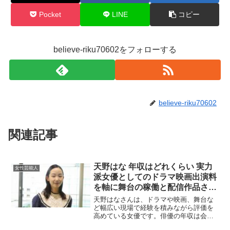
Pocket
LINE
コピー
believe-riku70602をフォローする
believe-riku70602
関連記事
天野はな 年収はどれくらい 実力
女性芸能人
派女優としてのドラマ映画出演料
を軸に舞台の稼働と配信作品さら
にCMや広告案件まで収入源を整
天野はなさんは、ドラマや映画、舞台な
理して推定年収レンジと上振れし
ど幅広い現場で経験を積みながら評価を
高めている女優です。俳優の年収は会社
やすい年の条件を分かりやすく解
員のような固定給ではなく、出演作品の
説