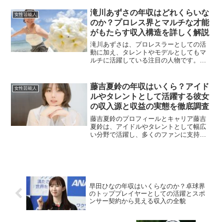
客を魅了し、多くのファンから支持され
ています。そんな千葉百音さんの年収が
滝川あずさの年収はどれくらいな
女性芸能人
どれほどなのか気になる方...
のか？プロレス界とマルチな才能
がもたらす収入構造を詳しく解説
滝川あずさは、プロレスラーとしての活
動に加え、タレントやモデルとしてもマ
ルチに活躍している注目の人物です。そ
のため、収入の構成も多岐にわたってお
り、プロレス以外の分野からの収益も見
逃せません。この記事では、彼女の年収
藤吉夏鈴の年収はいくら？アイド
女性芸能人
の内訳について詳しく見て...
ルやタレントとして活躍する彼女
の収入源と収益の実態を徹底調査
藤吉夏鈴のプロフィールとキャリア藤吉
夏鈴は、アイドルやタレントとして幅広
い分野で活躍し、多くのファンに支持さ
れています。彼女は音楽活動を中心に、
バラエティ番組、SNS、モデル活動など
多方面で活躍しており、そのクールな魅
力と独特な雰囲気で注目...
早田ひなの年収はいくらなのか？卓球界
のトッププレイヤーとしての活躍とスポ
ンサー契約から見える収入の全貌