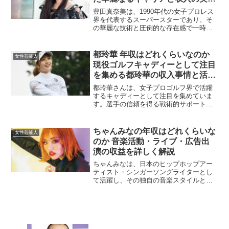
に迫る
豊田真奈美は、1990年代の女子プロレス
界を代表するスーパースターであり、そ
の華麗な技術と圧倒的な存在感で一時代
を築きました。現役を引退してからもな
お、多方面で活動を続けており、その年
収は現役時代とはまた異なる形で構成さ
都玲華 年収はどれくらいなのか
女性芸能人
れています。ここでは...
現役ゴルフキャディーとして注目
を集める都玲華の収入事情と活躍
から見える将来性を徹底解説した
都玲華さんは、女子プロゴルフ界で活躍
最新まとめ
するキャディーとして注目を集めていま
す。選手の信頼を得る戦術的サポート力
と、競技を深く理解した戦略性の高さか
ら、多くのファンや関係者から高い評価
を受けています。キャディーという職業
ちゃんみなの年収はどれくらいな
女性芸能人
は意外と知られていない部...
のか 音楽活動・ライブ・広告出
演の収益を詳しく解説
ちゃんみなは、日本のヒップホップアー
ティスト・シンガーソングライターとし
て活躍し、その独自の音楽スタイルとカ
リスマ性で多くのファンを魅了していま
す。音楽活動を中心に、ライブやCM出
演、ブランドとのコラボレーションな
ど、さまざまな分野で収益を...