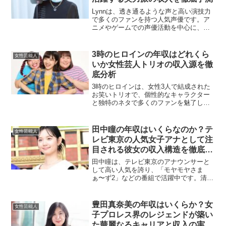
Lynnは、透き通るような声と高い演技力
で多くのファンを持つ人気声優です。ア
ニメやゲームでの声優活動を中心に、ナ
レーションや舞台出演など幅広いジャン
ルで活動しています。ここでは、Lynnの
推定年収について、各収入源ごとに詳し
3時のヒロインの年収はどれくら
女性芸能人
く解説していきま...
いか女性芸人トリオの収入源を徹
底分析
3時のヒロインは、女性3人で結成された
お笑いトリオで、個性的なキャラクター
と独特のネタで多くのファンを魅了して
います。テレビやライブ、さらにはCMな
ど、多岐にわたる活動を行う彼女たちの
年収について気になる方も多いでしょ
田中瞳の年収はいくらなのか？テ
女性芸能人
う。本記事では、3時の...
レビ東京の人気女子アナとして注
目される彼女の収入構造を徹底分
析
田中瞳は、テレビ東京のアナウンサーと
して高い人気を誇り、「モヤモヤさま
ぁ〜ず2」などの番組で活躍中です。清楚
なルックスと自然体のトークで視聴者か
ら支持される田中瞳の年収は、どのよう
な内訳になっているのでしょうか。この
豊田真奈美の年収はいくらか？女
女性芸能人
記事では、田中瞳の収入源...
子プロレス界のレジェンドが築い
た華麗なるキャリアと収入の実態