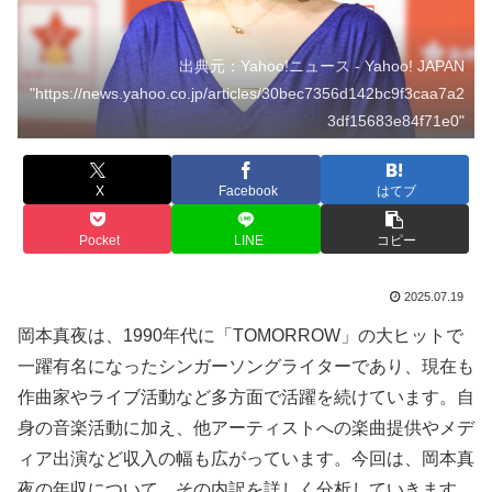
出典元：Yahoo!ニュース - Yahoo! JAPAN
"https://news.yahoo.co.jp/articles/30bec7356d142bc9f3caa7a2
3df15683e84f71e0"
X
Facebook
はてブ
Pocket
LINE
コピー
2025.07.19
岡本真夜は、1990年代に「TOMORROW」の大ヒットで
一躍有名になったシンガーソングライターであり、現在も
作曲家やライブ活動など多方面で活躍を続けています。自
身の音楽活動に加え、他アーティストへの楽曲提供やメデ
ィア出演など収入の幅も広がっています。今回は、岡本真
夜の年収について、その内訳を詳しく分析していきます。