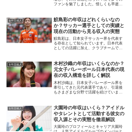
ファンを魅了しました。惜しくも早逝さ
れた彼女ですが、そのキャリアの中でど
れほどの収入を得ていたのか、彼女の活
動内容をもとに年収について考察してい
鮫島彩の年収はどれくらいなの
女性芸能人
きます。所属団体での試合...
か？サッカー選手としての実績と
現在の活動から見る収入の実態
鮫島彩は、日本女子サッカー界を代表す
る存在として知られています。日本代表
としての活躍に加え、クラブチームでの
プレーや多方面での活動によって、彼女
の年収がどのように構成されているのか
を詳しく解説します。プロサッカー選手
木村沙織の年収はいくらなのか？
女性芸能人
としての契約収入鮫島彩は...
元女子バレーボール日本代表の現
在の収入構造を詳しく解説
木村沙織は、日本女子バレーボール界を
牽引してきた元代表選手であり、引退後
もさまざまな分野で活躍を続けていま
す。そのキャリアと人気を活かした活動
が収入の柱となっており、本記事では木
村沙織の推定年収について、各収入源を
大園玲の年収はいくら？アイドル
女性芸能人
もとに分析していきます。現...
やタレントとして活動する彼女の
収入源とその実態を徹底解説
大園玲のプロフィールとキャリア大園玲
は、人気アイドルグループのメンバーと