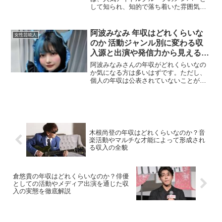
して知られ、知的で落ち着いた雰囲気と
表現力のあるパフォーマンスでファンか
ら高い支持を得ています。バラエティ番
組やインタビュー企画などでも注目され
阿波みなみ 年収はどれくらいな
女性芸能人
ており、着実にキャリアを...
のか 活動ジャンル別に変わる収
入源と出演や発信力から見える推
定年収レンジを分かりやすく整理
阿波みなみさんの年収がどれくらいなの
した最新まとめ
か気になる方は多いはずです。ただし、
個人の年収は公表されていないことが一
般的で、正確な金額を断定することはで
きません。そこで本記事では、芸能活動
や発信活動を行う人物に多い収入の仕組
みをベースに、阿波みなみ...
木根尚登の年収はどれくらいなのか？音
楽活動やマルチな才能によって形成され
る収入の全貌
倉悠貴の年収はどれくらいなのか？俳優
としての活動やメディア出演を通じた収
入の実態を徹底解説