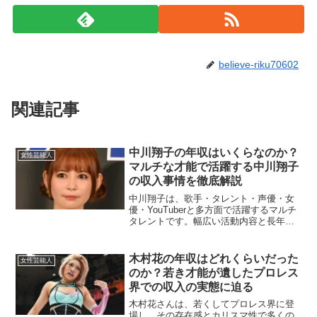
believe-riku70602
関連記事
中川翔子の年収はいくらなのか？
女性芸能人
マルチな才能で活躍する中川翔子
の収入事情を徹底解説
中川翔子は、歌手・タレント・声優・女
優・YouTuberと多方面で活躍するマルチ
タレントです。幅広い活動内容と長年の
人気から、年収にも注目が集まっていま
す。今回は、中川翔子の年収について詳
しく分析していきます。テレビ出演・バ
木村花の年収はどれくらいだった
女性芸能人
ラエティ活動によ...
のか？若き才能が遺したプロレス
界での収入の実態に迫る
木村花さんは、若くしてプロレス界に登
場し、その存在感とカリスマ性で多くの