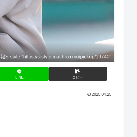
https://s-style.machico.mu/pickup/19740"
LINE
コピー
2025.04.25