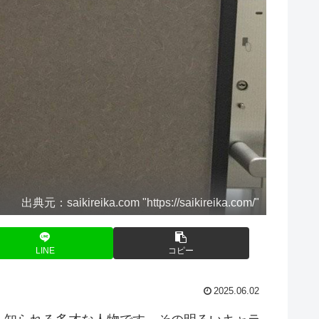
出典元：saikireika.com "https://saikireika.com/"
LINE
コピー
2025.06.02