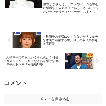
優木かなさんは、アニメやゲームを中心
に活躍する人気声優であり、さらにラジ
オパーソナリティやアーティストとして
も活動しています。代表作には『ウマ娘
プリティーダービー』のスーパークリー
ク役や、『アイドルマスター シャイニー
カラーズ』の藤間桜役...
中川翔子の年収はいくらなのか？マルチ
な才能で活躍する中川翔子の収入事情を
徹底解説
大杉隼平の年収はいくらなのか？俳優・
カメラマン・マルチな才能を活かす大杉
隼平の収入事情を徹底解説
コメント
コメントを書き込む