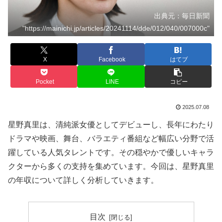
出典元：毎日新聞
"https://mainichi.jp/articles/20241114/dde/012/040/007000c"
X
Facebook
はてブ
Pocket
LINE
コピー
2025.07.08
星野真里は、清純派女優としてデビューし、長年にわたり
ドラマや映画、舞台、バラエティ番組など幅広い分野で活
躍している人気タレントです。その穏やかで優しいキャラ
クターから多くの支持を集めています。今回は、星野真里
の年収について詳しく分析していきます。
目次