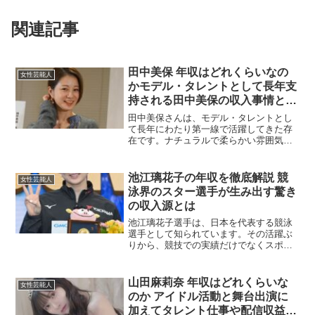
関連記事
田中美保 年収はどれくらいなの
女性芸能人
かモデル・タレントとして長年支
持される田中美保の収入事情と現
在の活動から見える稼ぎの実態を
田中美保さんは、モデル・タレントとし
徹底解説した最新まとめ
て長年にわたり第一線で活躍してきた存
在です。ナチュラルで柔らかい雰囲気と
高いファッション性で多くの女性ファン
から支持され続けています。結婚・出産
後も活動を継続しており、メディア露出
池江璃花子の年収を徹底解説 競
女性芸能人
やブランドモデルとしての...
泳界のスター選手が生み出す驚き
の収入源とは
池江璃花子選手は、日本を代表する競泳
選手として知られています。その活躍ぶ
りから、競技での実績だけでなくスポン
サー契約やメディア出演でも注目を集め
ています。この記事では、池江選手の年
収について詳しく掘り下げ、その収入源
山田麻莉奈 年収はどれくらいな
女性芸能人
や背景についてご紹介しま...
のか アイドル活動と舞台出演に
加えてタレント仕事や配信収益ま