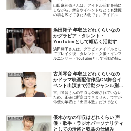
で含めた収入事情から見える推定
山田麻莉奈さんは、アイドル活動を軸に
年収を徹底解説した最新まとめ
しながら、舞台やイベントなどでも活躍
の場を広げてきた人物です。アイドルや
タレントの年収は会社員のような固定給
ではなく、出演本数やイベントの回数、
グッズ売上、配信での収益などが組み合
浜田翔子 年収はどれくらいなの
女性芸能人
わさって決まるため、年に...
かグラビア・タレント・
YouTuberとして幅広く活動する
浜田翔子の収入事情と多角的な活
浜田翔子さんは、グラビアアイドルとし
動から見える推定年収を徹底解説
てブレイク後、タレント・女優・インフ
ルエンサー・YouTuberとして活動の幅を
した最新まとめ
広げ、今なお根強い人気を誇っていま
す。メディア出演やSNSでの発信、また
グッズやイベント展開など、柔軟な活動
古川琴音 年収はどれくらいなの
女性芸能人
スタイルで支持を...
かドラマ映画配信作品CM舞台イ
ベント出演まで活動ジャンル別に
収入源を整理して推定年収レンジ
古川琴音さんの年収は公表されていない
と上振れしやすい年の条件をわか
ため、正確に断定はできません。ですが
俳優の年収は「出演本数」だけでなく、
りやすく解説
役どころの大きさ、話題作への出演、配
信作品の伸び、CM契約の有無などで大き
く変わります。この記事では、古川琴音
優木かなの年収はどれくらい 声
女性芸能人
さんの年収を活動ジャン...
優・歌手・ラジオパーソナリティ
としての活躍と収益の仕組み