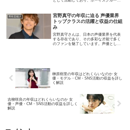
として活動しており、ボーイズグループ
の一員としても広く知られています。歌
唱力とパフォーマンス力を兼ね備え、
SNSでも高い人気を誇っています。音楽
宮野真守の年収に迫る 声優業界
男性芸能人
活動を中心に、テレビや舞...
トップクラスの活躍と収益の仕組
み
宮野真守さんは、日本の声優業界を代表
する存在であり、その多彩な才能で多く
のファンを魅了しています。声優として
の活動だけでなく、俳優、歌手、ナレー
ターとしても活躍し、その収入構造にも
注目が集まります。本記事では、宮野真
守さんの年収に影響を与え...
榊原樹里の年収はどれくらいなのか 女
優・モデル・CM・SNS活動の収益を詳し
く解説
吉柳咲良の年収はどれくらいなのか 女
優・声優・CM・SNS活動の収益を詳しく
解説