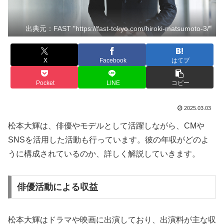
出典元：FAST "https://fast-tokyo.com/hiroki-matsumoto-3/"
X
Facebook
はてブ
Pocket
LINE
コピー
2025.03.03
松本大輝は、俳優やモデルとして活躍しながら、CMや
SNSを活用した活動も行っています。彼の年収がどのよ
うに構成されているのか、詳しく解説していきます。
俳優活動による収益
松本大輝はドラマや映画に出演しており、出演料が主な収