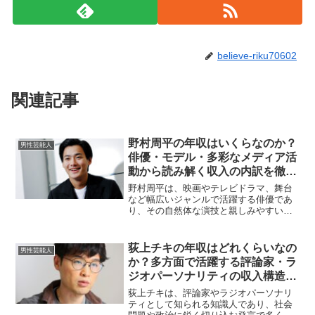
believe-riku70602
関連記事
野村周平の年収はいくらなのか？
男性芸能人
俳優・モデル・多彩なメディア活
動から読み解く収入の内訳を徹底
分析
野村周平は、映画やテレビドラマ、舞台
など幅広いジャンルで活躍する俳優であ
り、その自然体な演技と親しみやすいキ
ャラクターで人気を集めています。さら
に、CMやモデル活動、SNSでも影響力を
発揮しており、その年収も多方面から構
荻上チキの年収はどれくらいなの
男性芸能人
成されています。ここ...
か？多方面で活躍する評論家・ラ
ジオパーソナリティの収入構造に
迫る
荻上チキは、評論家やラジオパーソナリ
ティとして知られる知識人であり、社会