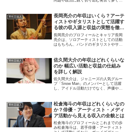
問題や政治に鋭く切り込む発言で多くの
支持を集めています。その活動の幅は広
く、執筆・講演・メディア出演と多岐に
わたります。今回は、そんな荻上チキの
長岡亮介の年収はいくら？アーテ
男性芸能人
年収について詳しく分析し...
ィストやギタリストとして活躍す
る彼の収入源と収益の実態を徹底
調査
長岡亮介のプロフィールとキャリア長岡
亮介は、ソロアーティストとしての活動
はもちろん、バンドのギタリストやサポ
ートメンバーとしても活躍しており、日
本の音楽業界で確かな存在感を放ってい
ます。彼の繊細かつセンスあふれるギタ
佐久間大介の年収はどれくらいな
男性芸能人
ープレイと、多彩な音楽性...
のか 幅広い活動と収益の仕組み
を詳しく解説
佐久間大介は、ジャニーズの人気グルー
プ「Snow Man」のメンバーとして活躍
し、アイドル活動だけでなく、声優やバ
ラエティ番組への出演、さらには
YouTubeやSNSを活用した活動など幅広
い分野で活動しています。そのため、彼
松倉海斗の年収はどれくらいなの
男性芸能人
の年収がどのよう...
か？俳優・アーティスト・メディ
ア活動から見える収入の全貌とは
松倉海斗のプロフィールとこれまでの歩
み松倉海斗は、若手俳優・アーティスト