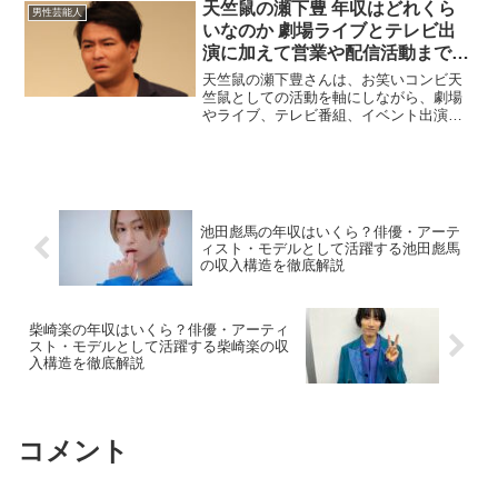
「テレビで見かける頻度」だけで決まる
天竺鼠の瀬下豊 年収はどれくら
男性芸能人
ものではなく、劇場の出番、...
いなのか 劇場ライブとテレビ出
演に加えて営業や配信活動まで含
めた収入事情から見える推定年収
天竺鼠の瀬下豊さんは、お笑いコンビ天
を徹底解説した最新まとめ
竺鼠としての活動を軸にしながら、劇場
やライブ、テレビ番組、イベント出演な
ど幅広い現場で活躍している芸人です。
芸人の年収は会社員のような固定給では
なく、出演本数や仕事の種類によって変
動しやすいため「天竺鼠の...
池田彪馬の年収はいくら？俳優・アーテ
ィスト・モデルとして活躍する池田彪馬
の収入構造を徹底解説
柴崎楽の年収はいくら？俳優・アーティ
スト・モデルとして活躍する柴崎楽の収
入構造を徹底解説
コメント