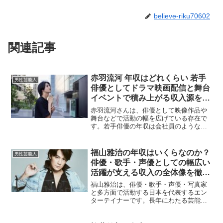
believe-riku70602
関連記事
赤羽流河 年収はどれくらい 若手
男性芸能人
俳優としてドラマ映画配信と舞台
イベントで積み上がる収入源を整
理しグッズやSNS案件まで含めた
赤羽流河さんは、俳優として映像作品や
推定年収レンジを分かりやすく解
舞台などで活動の幅を広げている存在で
す。若手俳優の年収は会社員のような固
説
定給ではなく、出演作品の本数や役どこ
ろ、舞台の公演規模、イベント出演、物
販などで年ごとに変動しやすい特徴があ
福山雅治の年収はいくらなのか？
男性芸能人
ります。そのため「赤羽流...
俳優・歌手・声優としての幅広い
活躍が支える収入の全体像を徹底
解説
福山雅治は、俳優・歌手・声優・写真家
と多方面で活動する日本を代表するエン
ターテイナーです。長年にわたる芸能界
での活躍により、莫大な人気と影響力を
誇っています。ここでは福山雅治の年収