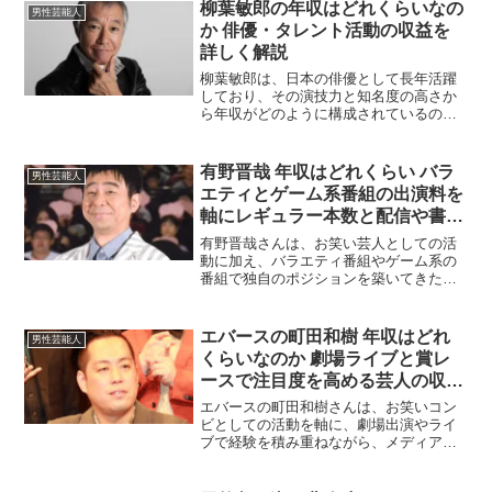
について、その収入源や推定額、今後の
柳葉敏郎の年収はどれくらいなの
男性芸能人
見通しを詳しく見ていきま...
か 俳優・タレント活動の収益を
詳しく解説
柳葉敏郎は、日本の俳優として長年活躍
しており、その演技力と知名度の高さか
ら年収がどのように構成されているのか
気になる人も多いでしょう。本記事で
は、柳葉敏郎の収益源や年収について詳
しく解説していきます。俳優業による収
有野晋哉 年収はどれくらい バラ
男性芸能人
入柳葉敏郎の主な収益源のひ...
エティとゲーム系番組の出演料を
軸にレギュラー本数と配信や書籍
イベントまで収入源を整理して推
有野晋哉さんは、お笑い芸人としての活
定年収レンジを分かりやすく解説
動に加え、バラエティ番組やゲーム系の
番組で独自のポジションを築いてきた人
物です。芸人の年収は会社員のような固
定給ではなく、レギュラー番組の本数、
特番への出演、司会や進行の役割、そし
エバースの町田和樹 年収はどれ
男性芸能人
て配信やイベントなどテレ...
くらいなのか 劇場ライブと賞レ
ースで注目度を高める芸人の収入
源をテレビラジオ配信営業まで整
エバースの町田和樹さんは、お笑いコン
理して推定年収レンジを徹底解説
ビとしての活動を軸に、劇場出演やライ
ブで経験を積み重ねながら、メディア露
した最新まとめ
出やイベント出演へと活動の幅を広げて
いくタイプの芸人です。芸人の年収は