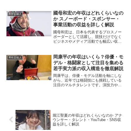
います。音楽活動やメディア出演、CM契
約など多岐にわたる活動を展開している
ため、彼の年収がどのように構成されて
國母和宏の年収はどれくらいなの
男性芸能人
いるのか気になる人も多い...
か スノーボード・スポンサー・
事業活動の収益を詳しく解説
國母和宏は、日本を代表するプロスノー
ボーダーとして活躍し、競技だけでなく
ビジネスやメディア活動でも幅広い収益
を得ています。彼の収入がどのように構
成されているのか気になる人も多いでし
ょう。本記事では、國母和宏の収益源や
岡康平の年収はいくら？俳優・モ
男性芸能人
年収について詳しく解説し...
デル・格闘家として注目を集める
若手実力派の収入構造を徹底解説
岡康平は、俳優・モデル活動を軸にしな
がら、近年では格闘技にも挑戦している
注目のマルチタレントです。演技力やビ
ジュアル面での人気に加え、アスリート
としての魅力も発揮し、活動の幅を広げ
ています。この記事では、岡康平の年収
について、俳優・モデル・...
堀江聖夏の年収はどれくらいなのか アナ
ウンサー・タレント・YouTube・SNS収
益を詳しく解説