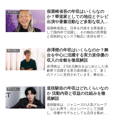
ーとしても活動していた経験を持つ、多
才な若手タレントです。端正なルックス
と演技力が注目され、近年では舞台出演
假屋崎省吾の年収はいくらなの
男性芸能人
や映像作品への出演も増え...
か？華道家としての地位とテレビ
出演や著書活動など多彩な収入源
を徹底解説
假屋崎省吾は、日本を代表する華道家と
して国内外で活躍し、その独自の世界観
と芸術的なセンスで幅広い支持を得てい
ます。華道にとどまらず、メディア出演
や講演活動、著書の出版など多方面に活
躍の場を広げており、その年収は多彩な
赤澤燈の年収はいくらなのか？舞
男性芸能人
活動から構成されています...
台を中心に活躍する実力派俳優の
収入の全貌を徹底解説
赤澤燈は、2.5次元舞台をはじめとした演
劇界で活躍する実力派俳優として、多く
のファンに支持されています。舞台出演
にとどまらず、テレビや映画、イベント
などにも活動の幅を広げており、その収
入はどのように構成されているのでしょ
道枝駿佑の年収はどれくらいなの
男性芸能人
うか。ここでは、赤澤...
か 活動内容と収益の仕組みを徹
底解説
道枝駿佑は、ジャニーズの人気グループ
「なにわ男子」のメンバーとして活躍
し、俳優やモデルとしても注目を集めて