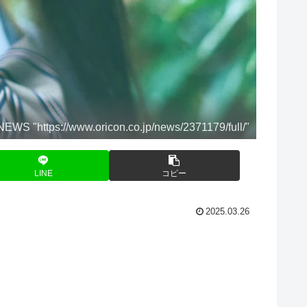
"https://www.oricon.co.jp/news/2371179/full/"
LINE
コピー
2025.03.26