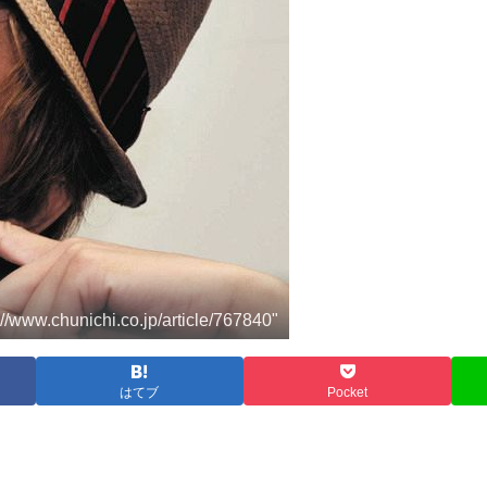
.chunichi.co.jp/article/767840"
はてブ
Pocket