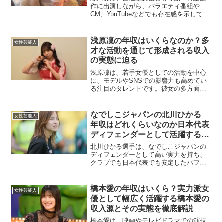
作に出演しながら、バラエティ番組や
CM、YouTubeなどでも存在感を示してい
ます。多彩な才能を持つ彼女の年収はど
のように構成されているのでしょうか。
ドラマ・映画出演による収入森川葵はテ
浅原凜の年収はいくらなのか？多
女性芸能人
レビドラマや映画へ...
才な活動を通じて形成される収入
の実態に迫る
浅原凜は、若手女優としての活動を中心
に、モデルやSNSでの影響力も高めてい
る注目のタレントです。彼女の多方面に
わたる活動が、どのように収入につなが
っているのかを詳しく解説します。女優
業による安定した収入浅原凜の主な収入
なでしこジャパンの北川ひかる
女性芸能人
源のひとつは、テレビド...
年収はどれくらいなのか日本代表
ディフェンダーとして活躍する北
川ひかるの収入事情と多方面の活
北川ひかる選手は、なでしこジャパンの
動から見える推定年収を徹底解説
ディフェンダーとして高い実力を持ち、
クラブでも日本代表でも安定したパフォ
した最新まとめ
ーマンスを発揮しています。正確な守備
技術と攻撃参加できる走力が評価され、
国内外のサッカーファンからも注目され
橋本愛の年収はいくら？実力派女
女性芸能人
ています。そんな北川ひか...
優として幅広く活躍する橋本愛の
収入源とその実態を徹底解説
橋本愛は、映画やテレビドラマでの演技