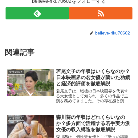
believe-riku70602をフォローする
believe-riku70602
関連記事
若尾文子の年収はいくらなのか？
女性芸能人
日本映画界の名女優が築いた功績
と経済的評価を徹底解説
若尾文子は、戦後の日本映画界を代表す
る大女優として知られ、多くの作品で主
演を務めてきました。その存在感と演技
力は、今なお語り継がれており、長年に
わたる活動により多方面で高い評価を受
けています。この記事では、若尾文子の
森川葵の年収はどれくらいなの
女性芸能人
年収について、これまでの...
か？多方面で活躍する若手実力派
女優の収入構造を徹底解説
森川葵は、個性派女優として数々の話題