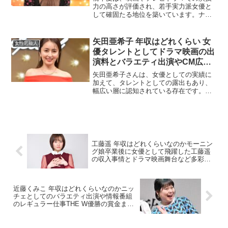
力の高さが評価され、若手実力派女優と
して確固たる地位を築いています。ナチ
ュラルな美しさと独特の存在感で多くの
ファンを魅了し、近年では多方面での活
動も目立っています。ここでは、橋本愛
矢田亜希子 年収はどれくらい 女
女性芸能人
の年収について、主な収入...
優タレントとしてドラマ映画の出
演料とバラエティ出演やCM広告
契約に加えて雑誌イベントまで収
矢田亜希子さんは、女優としての実績に
入源を整理して推定年収レンジと
加えて、タレントとしての露出もあり、
幅広い層に認知されている存在です。芸
上振れ条件を分かりやすく解説
能人の年収は会社員のような固定給では
なく、出演作品の本数や露出の増減、CM
や企業案件の有無によって年ごとに大き
く変動しやすい特徴があ...
工藤遥 年収はどれくらいなのかモーニン
グ娘卒業後に女優として飛躍した工藤遥
の収入事情とドラマ映画舞台など多彩な
活動から見える推定年収を徹底解説した
最新まとめ
近藤くみこ 年収はどれくらいなのかニッ
チェとしてのバラエティ出演や情報番組
のレギュラー仕事THE W優勝の賞金まで
多彩な活動から見える推定年収を徹底解
説した最新まとめ