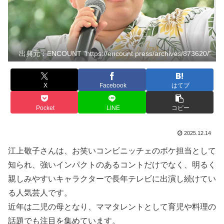
出典元：ENCOUNT "https://encount.press/archives/873620/"
X
Facebook
はてブ
Pocket
LINE
コピー
2025.12.14
江上敬子さんは、お笑いコンビニッチェのボケ担当として
知られ、強いインパクトのあるコントだけでなく、明るく
親しみやすいキャラクターで長年テレビに出演し続けてい
る人気芸人です。
近年は二児の母となり、ママタレントとして育児や料理の
話題でも注目を集めています。