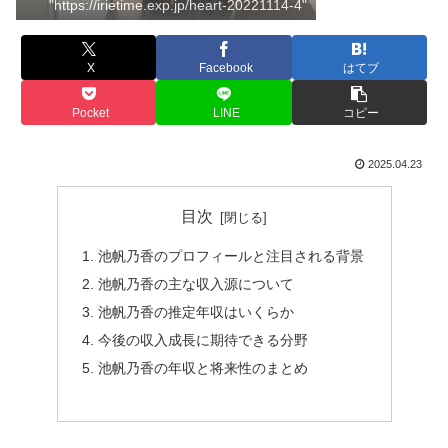
"https://irietime.exp.jp/heart-20221114-4"
X
Facebook
はてブ
Pocket
LINE
コピー
2025.04.23
目次
池帆乃香のプロフィールと注目される背景
池帆乃香の主な収入源について
池帆乃香の推定年収はいくらか
今後の収入成長に期待できる分野
池帆乃香の年収と将来性のまとめ