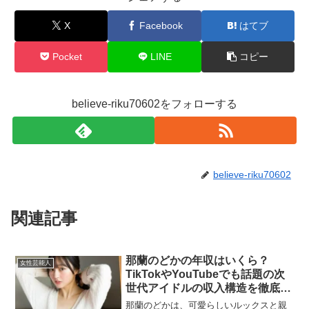
X
Facebook
はてブ
Pocket
LINE
コピー
believe-riku70602をフォローする
believe-riku70602
関連記事
那蘭のどかの年収はいくら？
女性芸能人
TikTokやYouTubeでも話題の次
世代アイドルの収入構造を徹底解
説
那蘭のどかは、可愛らしいルックスと親