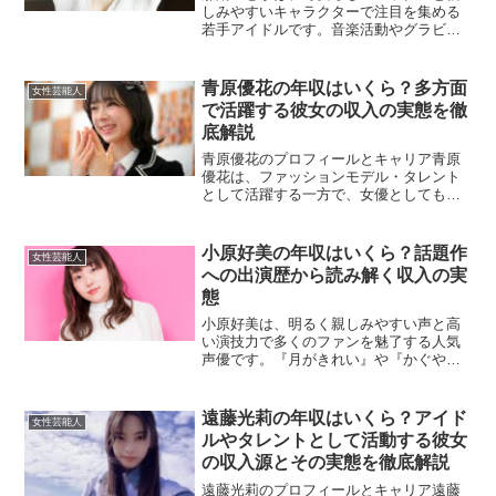
しみやすいキャラクターで注目を集める
若手アイドルです。音楽活動やグラビ
ア、SNSでの発信を通じて多くのファン
を獲得しており、近年ではテレビやイベ
ント出演も増加しています。この記事で
青原優花の年収はいくら？多方面
女性芸能人
は、那蘭のどかの年収につ...
で活躍する彼女の収入の実態を徹
底解説
青原優花のプロフィールとキャリア青原
優花は、ファッションモデル・タレント
として活躍する一方で、女優としても注
目を集める存在です。透明感のあるルッ
クスと自然体の魅力で、多くのファンを
惹きつけています。テレビや雑誌、SNS
小原好美の年収はいくら？話題作
女性芸能人
を通じて幅広い世代から...
への出演歴から読み解く収入の実
態
小原好美は、明るく親しみやすい声と高
い演技力で多くのファンを魅了する人気
声優です。『月がきれい』や『かぐや様
は告らせたい』など、話題作での活躍が
目立ちます。本記事では、小原好美の年
収について、収入源ごとに詳しく分析し
遠藤光莉の年収はいくら？アイド
女性芸能人
ていきます。アニメ作品へ...
ルやタレントとして活動する彼女
の収入源とその実態を徹底解説
遠藤光莉のプロフィールとキャリア遠藤