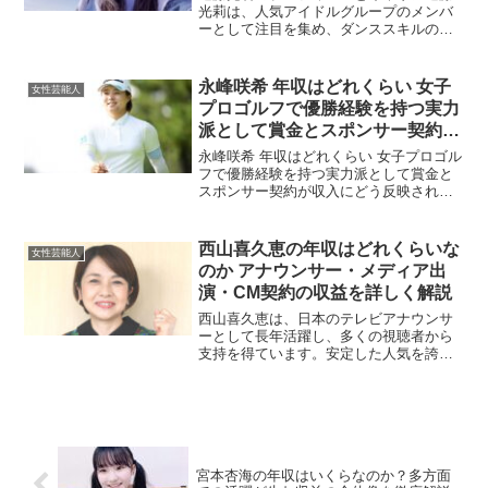
光莉は、人気アイドルグループのメンバ
ーとして注目を集め、ダンススキルの高
さとクールな魅力で多くのファンを惹き
つけています。ステージ上のパフォーマ
ンスはもちろん、バラエティや雑誌など
永峰咲希 年収はどれくらい 女子
女性芸能人
でも活躍しており、今後の...
プロゴルフで優勝経験を持つ実力
派として賞金とスポンサー契約が
収入にどう反映されるのか 収入
永峰咲希 年収はどれくらい 女子プロゴル
源の全体像と推定レンジを分かり
フで優勝経験を持つ実力派として賞金と
スポンサー契約が収入にどう反映される
やすく解説
のか 収入源の全体像と推定レンジを分か
りやすく解説永峰咲希さんは、女子プロ
ゴルフ界で長く戦い続け、ツアーで結果
西山喜久恵の年収はどれくらいな
女性芸能人
を残してきた実力派...
のか アナウンサー・メディア出
演・CM契約の収益を詳しく解説
西山喜久恵は、日本のテレビアナウンサ
ーとして長年活躍し、多くの視聴者から
支持を得ています。安定した人気を誇る
彼女の年収がどのように構成されている
のか気になる人も多いでしょう。本記事
では、西山喜久恵の収益源や年収につい
て詳しく解説していきます...
宮本杏海の年収はいくらなのか？多方面