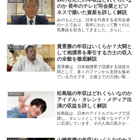
男性芸能人
戸塚純貴さんの年収がど...
のか 長年のテレビ司会業とビジ
ネスで築いた資産を詳しく解説
みのもんたは、日本を代表する名司会者
の一人であり、長年にわたって数々の人
気番組を担当してきました。さらに、実
業家としての顔も持ち、メディア業界を
超えた収益源を確立しています。本記事
では、みのもんたの収益源や年収につい
貴景勝の年収はいくらか？大関と
男性芸能人
て詳しく解説していきます...
して相撲界を牽引する力士の収入
の全貌を徹底解説
貴景勝は、日本相撲界で活躍する現役大
関として、多くのファンから支持を集め
ている力士です。土俵上での力強い取り
組みだけでなく、メディア出演や広告な
どでも存在感を放っています。そんな貴
景勝の年収はどのように構成されている
松島聡の年収はどれくらいなのか
男性芸能人
のでしょうか。本場所での...
アイドル・タレント・メディア出
演の収益を詳しく解説
松島聡は、日本のアイドルグループで活
躍し、タレントとしても様々なメディア
に出演しています。その人気の高さか
ら、年収がどのように構成されているの
か気になる人も多いでしょう。本記事で
は、松島聡の収益源や年収について詳し
山﨑悠稀の年収はいくらなのか？