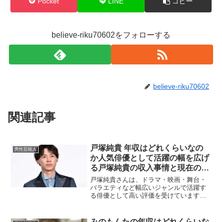
Pocket
LINE
コピー
believe-riku70602をフォローする
believe-riku70602
関連記事
戸塚純貴 年収はどれくらいなの
男性芸能人
か人気俳優として活躍の幅を広げ
る戸塚純貴の収入事情と現在の仕
事量から見える驚きの稼ぎを徹底
戸塚純貴さんは、ドラマ・映画・舞台・
解説した最新まとめ
バラエティなど幅広いジャンルで活躍す
る俳優として高い評価を受けています。
コミカルな役からシリアスな役まで演じ
分ける演技力が人気を集め、出演作品が
急増している俳優の1人です。そのため、
みのもんたの年収はどれくらいな