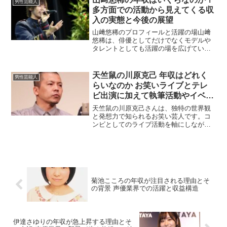
男性芸能人
く解説していきます。アイド...
多方面での活動から見えてくる収
入の実態と今後の展望
山﨑悠稀のプロフィールと活躍の場山﨑
悠稀は、俳優としてだけでなくモデルや
タレントとしても活躍の場を広げている
若手芸能人です。清潔感のあるルックス
とナチュラルな演技力で、ドラマや舞台
に引っ張りだこな存在となっています。
天竺鼠の川原克己 年収はどれく
男性芸能人
加えてSNSでも高い人気...
らいなのか お笑いライブとテレ
ビ出演に加えて執筆活動やイベン
ト仕事まで含めた収入事情から見
天竺鼠の川原克己さんは、独特の世界観
える推定年収を徹底解説した最新
と発想力で知られるお笑い芸人です。コ
ンビとしてのライブ活動を軸にしなが
まとめ
ら、テレビや配信、イベント出演など活
動の幅によって収入源が複線化しやすい
立ち位置にあります。そのため「天竺鼠
の川原克己 年収はどれくら...
菊池こころの年収が注目される理由とそ
の背景 声優業界での活躍と収益構造
伊達さゆりの年収が急上昇する理由とそ