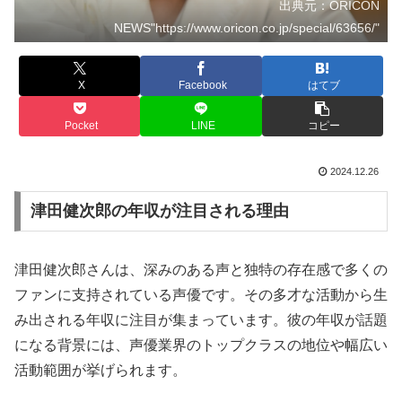
出典元：ORICON
NEWS"https://www.oricon.co.jp/special/63656/"
X
Facebook
はてブ
Pocket
LINE
コピー
2024.12.26
津田健次郎の年収が注目される理由
津田健次郎さんは、深みのある声と独特の存在感で多くの
ファンに支持されている声優です。その多才な活動から生
み出される年収に注目が集まっています。彼の年収が話題
になる背景には、声優業界のトップクラスの地位や幅広い
活動範囲が挙げられます。