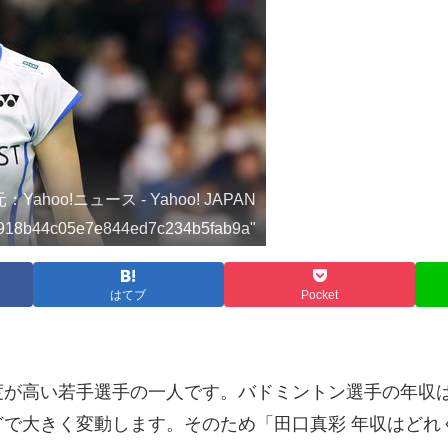
：Yahoo!ニュース - Yahoo! JAPAN
4de918b44c05e7e844ed7c234b5fab9a"
はてブ
Pocket
度が高い若手選手の一人です。バドミントン選手の年収
で大きく変動します。そのため「田口真彩 年収はどれ