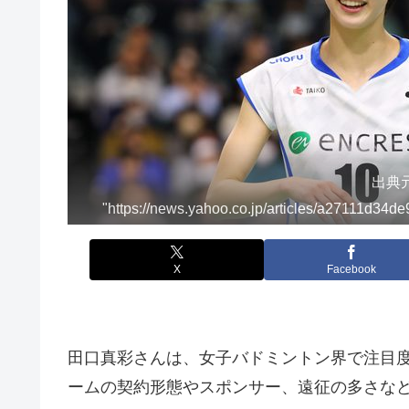
出典元
"https://news.yahoo.co.jp/articles/a27111d3
X
Facebook
田口真彩さんは、女子バドミントン界で注目
ームの契約形態やスポンサー、遠征の多さなど