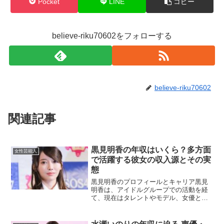
Pocket
LINE
コピー
believe-riku70602をフォローする
believe-riku70602
関連記事
黒見明香の年収はいくら？多方面
女性芸能人
で活躍する彼女の収入源とその実
態
黒見明香のプロフィールとキャリア黒見
明香は、アイドルグループでの活動を経
て、現在はタレントやモデル、女優とし
て幅広く活躍しています。彼女はSNSを
積極的に活用し、多くのフォロワーを抱
えており、その影響力は大きいです。そ