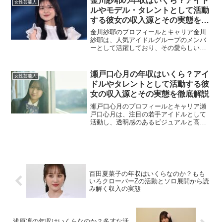
金川紗耶の年収はいくら？アイド
女性芸能人
います。広告案件やブラ...
ルやモデル・タレントとして活動
する彼女の収入源とその実態を徹
底解説
金川紗耶のプロフィールとキャリア金川
紗耶は、人気アイドルグループのメンバ
ーとして活躍しており、その愛らしいビ
ジュアルと天然キャラでファンに親しま
れています。アイドル活動に加えて、モ
デルやバラエティタレントとしても才能
瀬戸口心月の年収はいくら？アイ
女性芸能人
を発揮しており、雑誌やテ...
ドルやタレントとして活動する彼
女の収入源とその実態を徹底解説
瀬戸口心月のプロフィールとキャリア瀬
戸口心月は、注目の若手アイドルとして
活動し、透明感のあるビジュアルと高い
パフォーマンス力でファンを魅了してい
ます。音楽活動をはじめ、テレビ、雑
誌、ラジオ番組などのメディア出演も積
極的に行い、存在感を強めて...
百田夏菜子の年収はいくらなのか？もも
いろクローバーZの活動とソロ展開から読
み解く収入の実態
浅原凜の年収はいくらなのか？多才な活