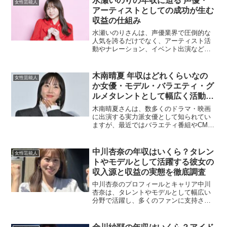
水瀬いのりの年収に迫る 声優・
女性芸能人
んな彼女の年収について...
アーティストとしての成功が生む
収益の仕組み
水瀬いのりさんは、声優業界で圧倒的な
人気を誇るだけでなく、アーティスト活
動やナレーション、イベント出演など幅
広い分野で活躍しています。そんな彼女
の年収に関心を持つファンも多いのでは
ないでしょうか。本記事では、水瀬いの
木南晴夏 年収はどれくらいなの
女性芸能人
りさんの年収に関わる収益...
か女優・モデル・バラエティ・グ
ルメタレントとして幅広く活動す
る木南晴夏の収入事情と多方面で
木南晴夏さんは、数多くのドラマ・映画
の活躍から見える推定年収を徹底
に出演する実力派女優として知られてい
ますが、最近ではバラエティ番組やCM出
解説した最新まとめ
演、さらには“パン好きタレント”としての
独自ポジションなど、多方面で活躍の場
を広げています。仕事の幅が広いことで
中川杏奈の年収はいくら？タレン
女性芸能人
収入源も多岐にわた...
トやモデルとして活躍する彼女の
収入源と収益の実態を徹底調査
中川杏奈のプロフィールとキャリア中川
杏奈は、タレントやモデルとして幅広い
分野で活躍し、多くのファンに支持され
ています。彼女はテレビや雑誌、SNSな
ど多方面で活躍しており、洗練されたビ
ジュアルと多才なスキルで注目を集めて