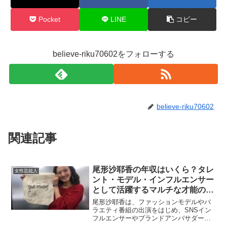
Pocket
LINE
コピー
believe-riku70602をフォローする
believe-riku70602
関連記事
尾形沙耶香の年収はいくら？タレ
女性芸能人
ント・モデル・インフルエンサー
として活躍するマルチな才能の収
入源を詳しく解説
尾形沙耶香は、ファッションモデルやバ
ラエティ番組の出演をはじめ、SNSイン
フルエンサーやブランドアンバサダーな
ど、多方面で活躍しているタレントで