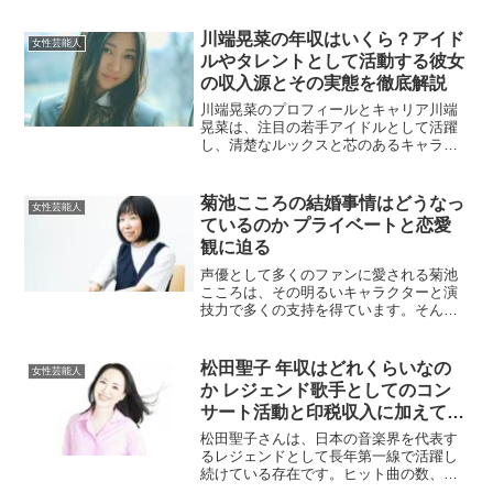
す。スタイルの良さと親しみやすいキャ
ラクターで若い世代を中心に高い支持を
川端晃菜の年収はいくら？アイド
女性芸能人
集めています。この記事で...
ルやタレントとして活動する彼女
の収入源とその実態を徹底解説
川端晃菜のプロフィールとキャリア川端
晃菜は、注目の若手アイドルとして活躍
し、清楚なルックスと芯のあるキャラク
ターで多くのファンを魅了しています。
音楽活動に加えて、テレビ、雑誌、ラジ
オ番組など多方面にわたるメディア出演
菊池こころの結婚事情はどうなっ
女性芸能人
を通じて着実に知名度を高...
ているのか プライベートと恋愛
観に迫る
声優として多くのファンに愛される菊池
こころは、その明るいキャラクターと演
技力で多くの支持を得ています。そんな
彼女のプライベート、特に結婚について
興味を持つ方も多いのではないでしょう
か。本記事では、菊池こころの結婚に関
松田聖子 年収はどれくらいなの
女性芸能人
する情報や彼女の恋愛観に...
か レジェンド歌手としてのコン
サート活動と印税収入に加えてテ
レビ出演CM出版まで含めた収入
松田聖子さんは、日本の音楽界を代表す
事情から見える推定年収を徹底解
るレジェンドとして長年第一線で活躍し
続けている存在です。ヒット曲の数、ラ
説した最新まとめ
イブ動員、メディア露出、ブランドとし