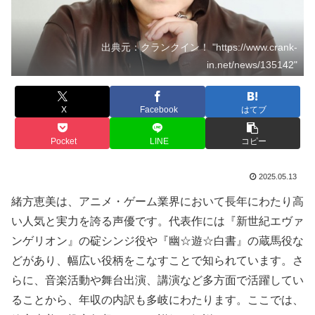
出典元：クランクイン！ "https://www.crank-
in.net/news/135142"
X
Facebook
はてブ
Pocket
LINE
コピー
2025.05.13
緒方恵美は、アニメ・ゲーム業界において長年にわたり高
い人気と実力を誇る声優です。代表作には『新世紀エヴァ
ンゲリオン』の碇シンジ役や『幽☆遊☆白書』の蔵馬役な
どがあり、幅広い役柄をこなすことで知られています。さ
らに、音楽活動や舞台出演、講演など多方面で活躍してい
ることから、年収の内訳も多岐にわたります。ここでは、