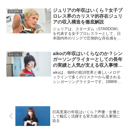
ての価値など、どの面を取ってもトップ
クラスであり、「松田聖子 年収はどれく
ジュリアの年収はいくら？女子プ
女性芸能人
らいなのか」と気になる...
ロレス界のカリスマ的存在ジュリ
アの収入構造を徹底解説
ジュリアは、スターダム（STARDOM）
を代表する女子プロレスラーとして、日
本国内外のリングで圧倒的な存在感を放
つ実力派選手です。華やかなルックスと
高いプロレス技術、そしてカリスマ性で
多くのファンを魅了しています。この記
aikoの年収はいくらなのか？シン
女性芸能人
事では、プロレスラー...
ガーソングライターとしての長年
の実績と人気が支える収入事情を
徹底分析
aikoは、独特の歌詞世界と優しいメロデ
ィラインで多くのリスナーから愛される
シンガーソングライターです。1998年の
メジャーデビュー以降、数多くのヒット
曲を世に送り出し、ライブ活動やテレビ
出演、ラジオパーソナリティとしても長
く活躍しています...
日高里菜の年収はいくら？声優・女優と
して幅広く活躍する実力派の収入事情に
迫る