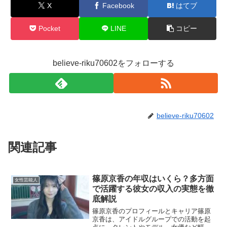
X
Facebook
はてブ
Pocket
LINE
コピー
believe-riku70602をフォローする
believe-riku70602
関連記事
篠原京香の年収はいくら？多方面
女性芸能人
で活躍する彼女の収入の実態を徹
底解説
篠原京香のプロフィールとキャリア篠原
京香は、アイドルグループでの活動を起