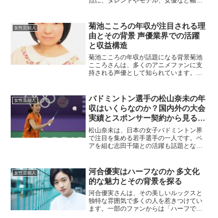
点に、タレントやモデル、女優など幅広
いジャンルで活躍しているマルチな才能
を持つ人物です。洗練されたルックスと
親しみやすい性格で、SNSでも多くのフ
菊池こころの年収が注目される理
女性芸能人
ァンを魅了しています。...
由とその背景 声優業界での活躍
と収益構造
菊池こころの年収が話題になる背景菊池
こころさんは、多くのアニメファンに支
持される声優として知られています。彼
女の声優活動やその他の収益源について
関心が高まっています。年収が話題にな
る理由には、業界内でのポジションやフ
バドミントン選手の松山奈未の年
女性芸能人
ァン層の拡大が関係してい...
収はいくらなのか？国内外の大会
実績とスポンサー契約から見る収
入の全体像を徹底解説
松山奈未は、日本の女子バドミントン界
で注目を集める若手選手の一人です。ペ
アを組む志田千陽との活躍も話題となっ
ており、国内外の大会で好成績を収めて
います。今回は、彼女の年収がどのよう
に構成されているのかを詳しく分析しま
河合優実はハーフなのか 多文化
女性芸能人
す。トーナメント賞金によ...
的な魅力とその背景を探る
河合優実さんは、その美しいルックスと
独特な雰囲気で多くの人を惹きつけてい
ます。一部のファンからは「ハーフでは
ないか」との声が上がることもあり、彼