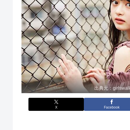
出典元：girlswalker 
X
Facebook