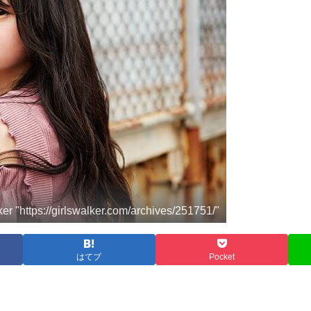
"https://girlswalker.com/archives/251751/"
はてブ
Pocket