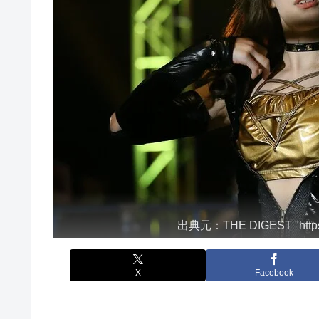
出典元：THE DIGEST "https://
X
Facebook