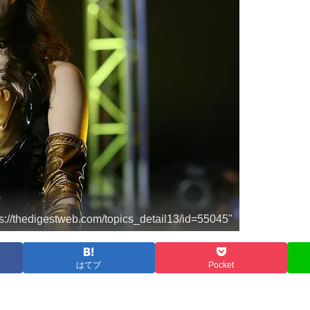
thedigestweb.com/topics_detail13/id=55045"
はてブ
Pocket